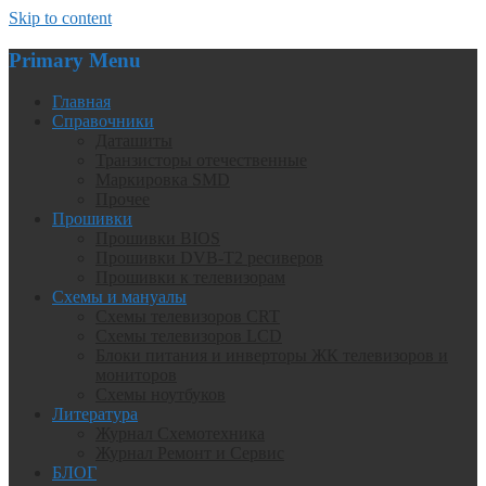
Skip to content
Primary Menu
Главная
Справочники
Даташиты
Транзисторы отечественные
Маркировка SMD
Прочее
Прошивки
Прошивки BIOS
Прошивки DVB-T2 ресиверов
Прошивки к телевизорам
Схемы и мануалы
Схемы телевизоров CRT
Схемы телевизоров LCD
Блоки питания и инверторы ЖК телевизоров и
мониторов
Схемы ноутбуков
Литература
Журнал Схемотехника
Журнал Ремонт и Сервис
БЛОГ