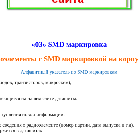
«03» SMD маркировка
оэлементы с SMD маркировкой на корпу
Алфавитный указатель по SMD маркировкам
иодов, транзисторов, микросхем),
имеющиеся на нашем сайте даташиты.
оступления новой информации.
сведения о радиоэлементе (номер партии, дата выпуска и т.д).
ржится в даташитах