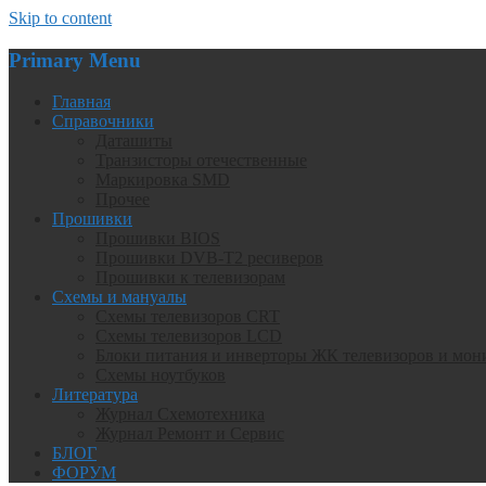
Skip to content
Primary Menu
Главная
Справочники
Даташиты
Транзисторы отечественные
Маркировка SMD
Прочее
Прошивки
Прошивки BIOS
Прошивки DVB-T2 ресиверов
Прошивки к телевизорам
Схемы и мануалы
Схемы телевизоров CRT
Схемы телевизоров LCD
Блоки питания и инверторы ЖК телевизоров и мон
Схемы ноутбуков
Литература
Журнал Схемотехника
Журнал Ремонт и Сервис
БЛОГ
ФОРУМ