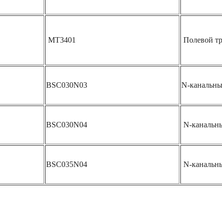
MT3401
Полевой тр
BSC030N03
N-канальн
BSC030N04
N-канальн
BSC035N04
N-канальн