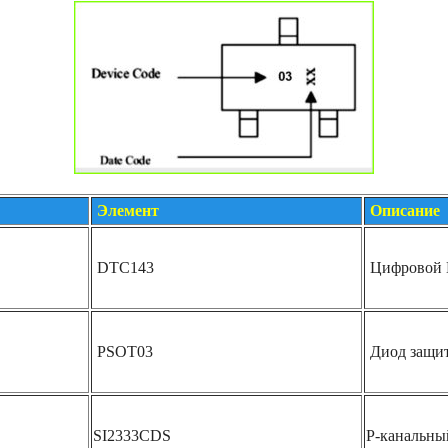
Элемент
Описание
DTC143
Цифровой 
PSOT03
Диод защи
SI2333CDS
P-канальн