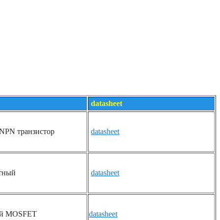
datasheet
NPN транзистор
datasheet
тный
datasheet
ый MOSFET
datasheet