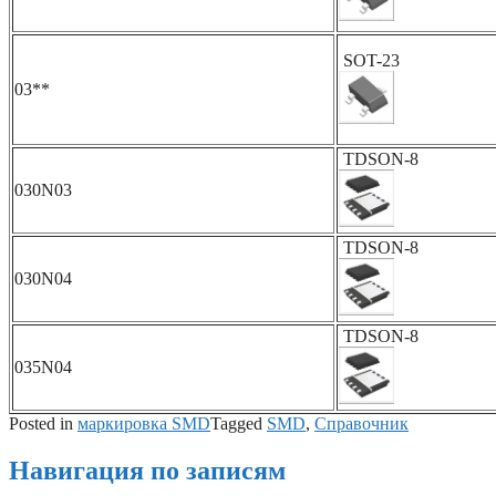
SOT-23
03**
TDSON-8
030N03
TDSON-8
030N04
TDSON-8
035N04
Posted in
маркировка SMD
Tagged
SMD
,
Справочник
Навигация по записям