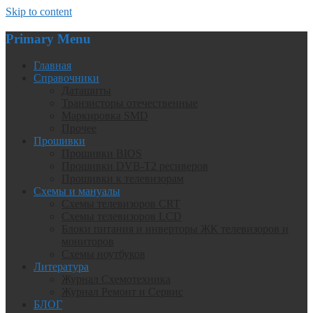
Skip to content
Primary Menu
Главная
Справочники
Даташиты
Транзисторы отечественные
Маркировка SMD
Прочее
Прошивки
Прошивки BIOS
Прошивки DVB-T2 ресиверов
Прошивки к телевизорам
Схемы и мануалы
Схемы телевизоров CRT
Схемы телевизоров LCD
Блоки питания и инверторы ЖК телевизоров и
мониторов
Схемы ноутбуков
Литература
Журнал Схемотехника
Журнал Ремонт и Сервис
БЛОГ