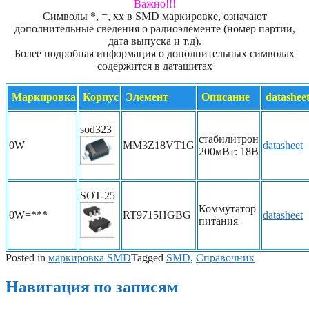
Важно!!!
Символы *, =, xx в SMD маркировке, означают
дополнительные сведения о радиоэлементе (номер партии,
дата выпуска и т.д).
Более подробная информация о дополнительных символах
содержится в даташитах
Маркировка
Корпус
Элемент
Описание
datashee
sod323
стабилитрон
0W
MM3Z18VT1G
datasheet
200мВт: 18В
SOT-25
Коммутатор
0W=***
RT9715HGBG
datasheet
питания
Posted in
маркировка SMD
Tagged
SMD
,
Справочник
Навигация по записям