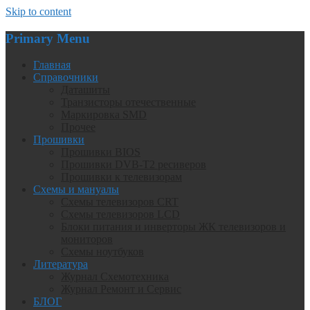
Skip to content
Primary Menu
Главная
Справочники
Даташиты
Транзисторы отечественные
Маркировка SMD
Прочее
Прошивки
Прошивки BIOS
Прошивки DVB-T2 ресиверов
Прошивки к телевизорам
Схемы и мануалы
Схемы телевизоров CRT
Схемы телевизоров LCD
Блоки питания и инверторы ЖК телевизоров и
мониторов
Схемы ноутбуков
Литература
Журнал Схемотехника
Журнал Ремонт и Сервис
БЛОГ