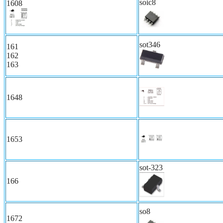
soic8
1608
sot346
161
162
163
1648
1653
sot-323
166
so8
1672