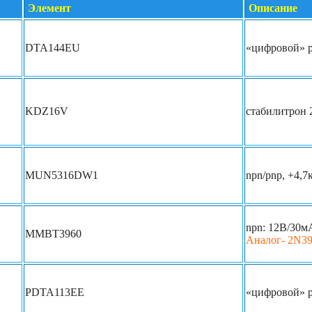
Элемент
Описание
DTA144EU
«цифровой» p
KDZ16V
стабилитрон 
MUN5316DW1
npn/pnp, +4,7
npn: 12В/30м
MMBT3960
Аналог- 2N3
PDTA113EE
«цифровой» p