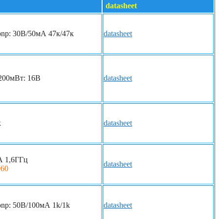
datasheet
np: 30В/50мА 47к/47к
datasheet
200мВт: 16В
datasheet
к
datasheet
А 1,6ГГц
datasheet
960
np: 50В/100мА 1k/1k
datasheet