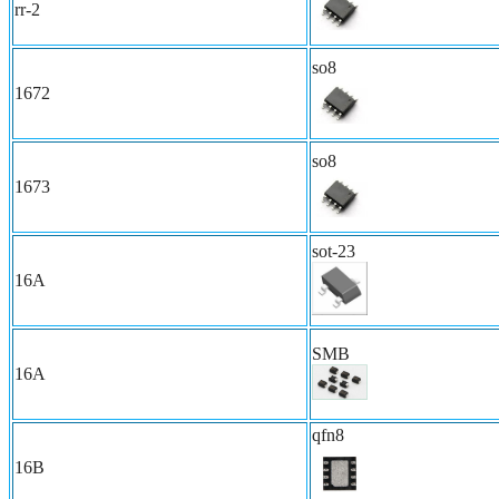
rr-2
so8
1672
so8
1673
sot-23
16A
SMB
16A
qfn8
16B