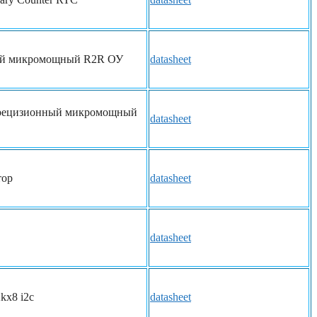
ый микромощный R2R ОУ
datasheet
рецизионный микромощный
datasheet
тор
datasheet
datasheet
2kx8 i2c
datasheet