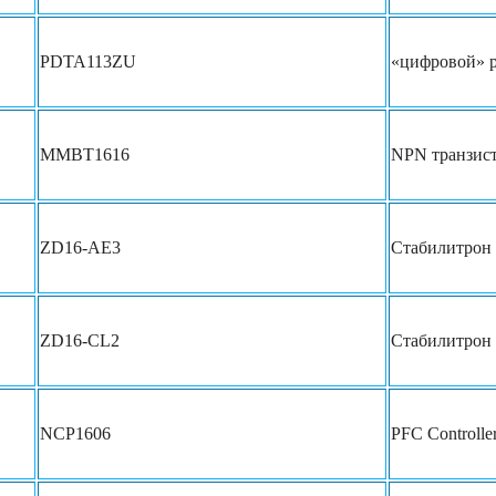
PDTA113ZU
«цифровой» p
MMBT1616
NPN транзис
ZD16-AE3
Стабилитрон
ZD16-CL2
Стабилитрон
NCP1606
PFC Controlle