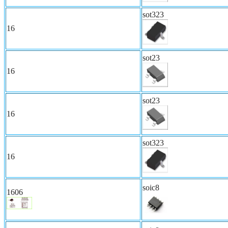
sot323
16
sot23
16
sot23
16
sot323
16
soic8
1606