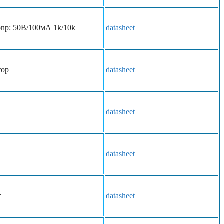
np: 50В/100мА 1k/10k
datasheet
тор
datasheet
datasheet
datasheet
r
datasheet