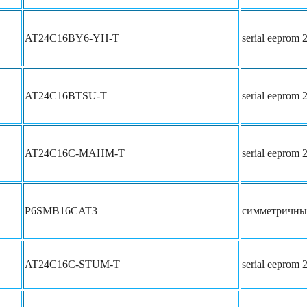
AT24C16BY6-YH-T
serial eeprom 
AT24C16BTSU-T
serial eeprom 
AT24C16C-MAHM-T
serial eeprom 
P6SMB16CAT3
симметричный
AT24C16C-STUM-T
serial eeprom 