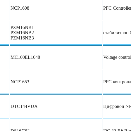
NCP1608
PFC Controlle
PZM16NB1
PZM16NB2
стабилитрон 
PZM16NB3
MC100EL1648
Voltage control
NCP1653
PFC контрол
DTC144VUA
Цифровой NP
DS1672U
I2C 32-Bit Bi