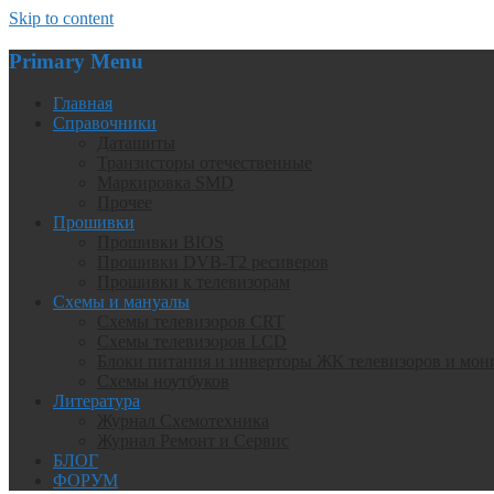
Skip to content
Primary Menu
Главная
Справочники
Даташиты
Транзисторы отечественные
Маркировка SMD
Прочее
Прошивки
Прошивки BIOS
Прошивки DVB-T2 ресиверов
Прошивки к телевизорам
Схемы и мануалы
Схемы телевизоров CRT
Схемы телевизоров LCD
Блоки питания и инверторы ЖК телевизоров и мон
Схемы ноутбуков
Литература
Журнал Схемотехника
Журнал Ремонт и Сервис
БЛОГ
ФОРУМ