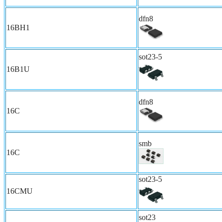
dfn8
16BH1
sot23-5
16B1U
dfn8
16C
smb
16C
sot23-5
16CMU
sot23