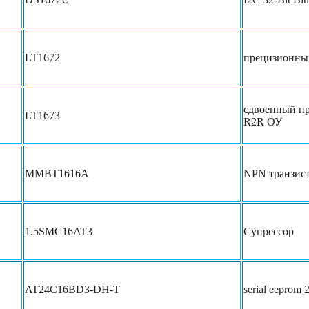
LT1672
прецизионн
сдвоенный п
LT1673
R2R ОУ
MMBT1616A
NPN транзис
1.5SMC16AT3
Супрессор
AT24C16BD3-DH-T
serial eeprom 