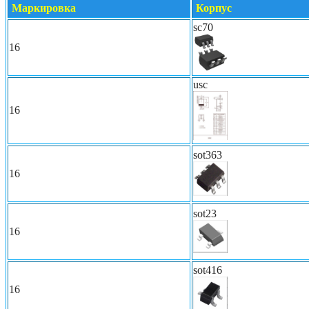
Маркировка
Корпус
sc70
16
usc
16
sot363
16
sot23
16
sot416
16