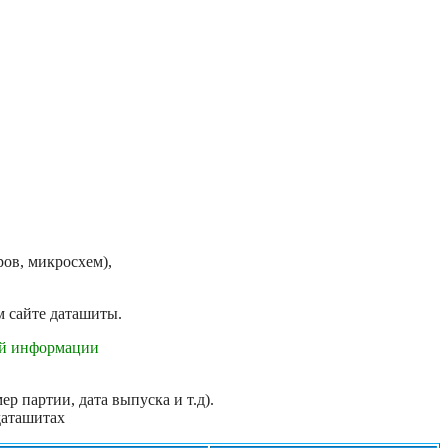
ов, микросхем),
м сайте даташиты.
ой информации
р партии, дата выпуска и т.д).
даташитах