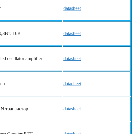
r
datasheet
0,3Вт: 16В
datasheet
led oscillator amplifier
datasheet
лер
datacheet
N транзистор
datasheet
nary Counter RTC
datasheet