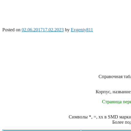
Posted on
02.06.2017
17.02.2023
by
Evgeniy811
Справочная таб
Корпус, название
Страница пер
Символы *, =, xx в SMD маркир
Более по