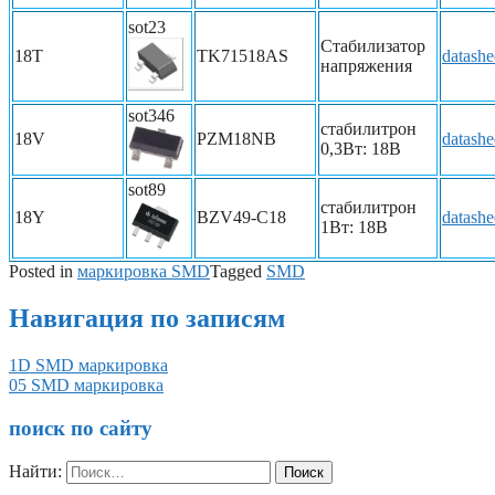
sot23
Стабилизатор
18T
TK71518AS
datashe
напряжения
sot346
стабилитрон
18V
PZM18NB
datashe
0,3Вт: 18В
sot89
стабилитрон
18Y
BZV49-C18
datashe
1Вт: 18В
Posted in
маркировка SMD
Tagged
SMD
Навигация по записям
1D SMD маркировка
05 SMD маркировка
поиск по сайту
Найти: