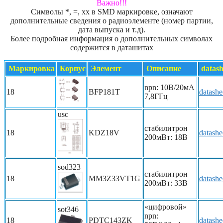
Важно!!!
Символы *, =, xx в SMD маркировке, означают
дополнительные сведения о радиоэлементе (номер партии,
дата выпуска и т.д).
Более подробная информация о дополнительных символах
содержится в даташитах
Маркировка
Корпус
Элемент
Описание
datash
npn: 10В/20мА
18
BFP181T
datashe
7,8ГГц
usc
стабилитрон
18
KDZ18V
datashe
200мВт: 18В
sod323
стабилитрон
18
MM3Z33VT1G
datashe
200мВт: 33В
«цифровой»
sot346
npn:
18
PDTC143ZK
datashe