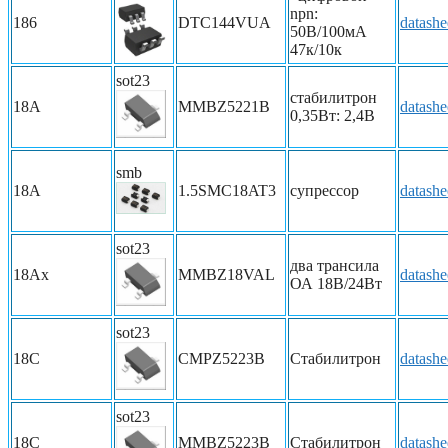
npn:
186
DTC144VUA
datashe
50В/100мА
47к/10к
sot23
стабилитрон
18A
MMBZ5221B
datashe
0,35Вт: 2,4В
smb
18A
1.5SMC18AT3
супрессор
datashe
sot23
два трансила
18Ax
MMBZ18VAL
datashe
ОА 18В/24Вт
sot23
18C
CMPZ5223B
Стабилитрон
datashe
sot23
18C
MMBZ5223B
Стабилитрон
datashe