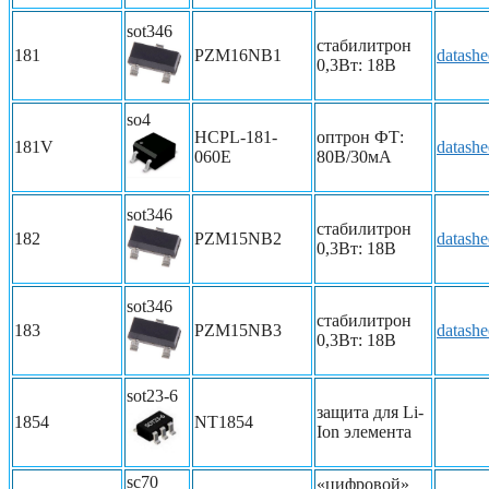
sot346
стабилитрон
181
PZM16NB1
datashe
0,3Вт: 18В
so4
HCPL-181-
оптрон ФТ:
181V
datashe
060E
80В/30мА
sot346
стабилитрон
182
PZM15NB2
datashe
0,3Вт: 18В
sot346
стабилитрон
183
PZM15NB3
datashe
0,3Вт: 18В
sot23-6
защита для Li-
1854
NT1854
Ion элемента
sc70
«цифровой»