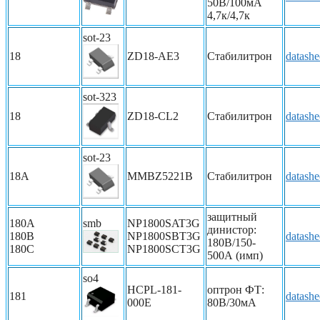
50В/100мА
4,7к/4,7к
sot-23
18
ZD18-AE3
Стабилитрон
datashe
sot-323
18
ZD18-CL2
Стабилитрон
datashe
sot-23
18A
MMBZ5221B
Стабилитрон
datashe
защитный
180A
smb
NP1800SAT3G
динистор:
180B
NP1800SBT3G
datashe
180В/150-
180С
NP1800SCT3G
500А (имп)
so4
HCPL-181-
оптрон ФТ:
181
datashe
000E
80В/30мА