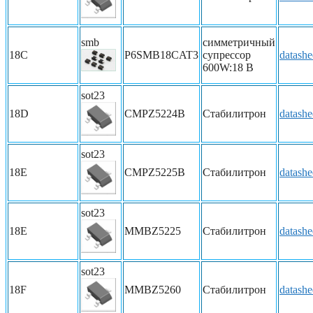
smb
симметричный
18C
P6SMB18CAT3
супрессор
datashe
600W:18 В
sot23
18D
CMPZ5224B
Стабилитрон
datashe
sot23
18E
CMPZ5225B
Стабилитрон
datashe
sot23
18E
MMBZ5225
Стабилитрон
datashe
sot23
18F
MMBZ5260
Стабилитрон
datashe