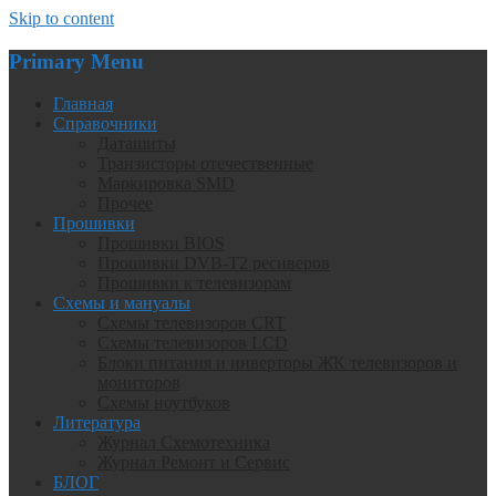
Skip to content
Primary Menu
Главная
Справочники
Даташиты
Транзисторы отечественные
Маркировка SMD
Прочее
Прошивки
Прошивки BIOS
Прошивки DVB-T2 ресиверов
Прошивки к телевизорам
Схемы и мануалы
Схемы телевизоров CRT
Схемы телевизоров LCD
Блоки питания и инверторы ЖК телевизоров и
мониторов
Схемы ноутбуков
Литература
Журнал Схемотехника
Журнал Ремонт и Сервис
БЛОГ