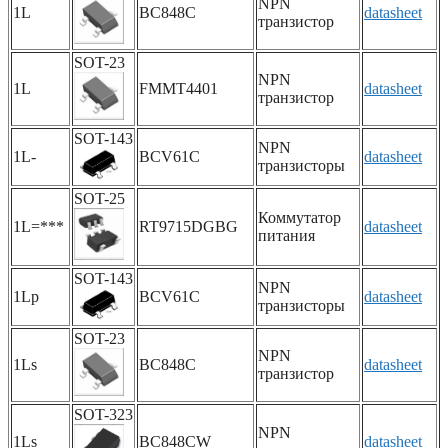
NPN
1L
BC848C
datasheet
транзистор
SOT-23
NPN
1L
FMMT4401
datasheet
транзистор
SOT-143
NPN
1L-
BCV61C
datasheet
транзисторы
SOT-25
Коммутатор
1L=***
RT9715DGBG
datasheet
питания
SOT-143
NPN
1Lp
BCV61C
datasheet
транзисторы
SOT-23
NPN
1Ls
BC848C
datasheet
транзистор
SOT-323
NPN
1Ls
BC848CW
datasheet