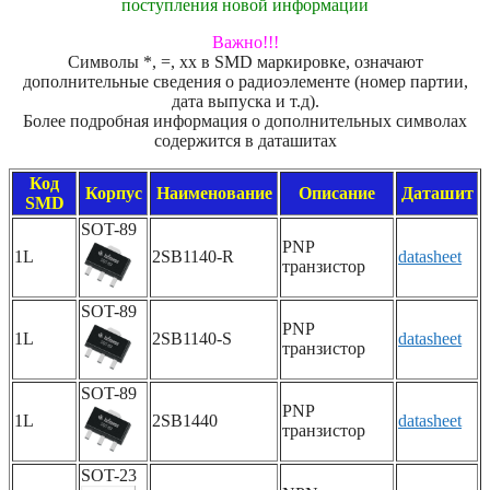
поступления новой информации
Важно!!!
Символы *, =, xx в SMD маркировке, означают
дополнительные сведения о радиоэлементе (номер партии,
дата выпуска и т.д).
Более подробная информация о дополнительных символах
содержится в даташитах
Код
Корпус
Наименование
Описание
Даташит
SMD
SOT-89
PNP
1L
2SB1140-R
datasheet
транзистор
SOT-89
PNP
1L
2SB1140-S
datasheet
транзистор
SOT-89
PNP
1L
2SB1440
datasheet
транзистор
SOT-23