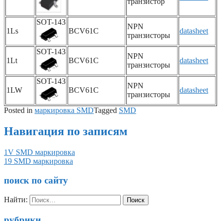
транзистор
SOT-143
NPN
1Ls
BCV61C
datasheet
транзисторы
SOT-143
NPN
1Lt
BCV61C
datasheet
транзисторы
SOT-143
NPN
1LW
BCV61C
datasheet
транзисторы
Posted in
маркировка SMD
Tagged
SMD
Навигация по записям
1V SMD маркировка
19 SMD маркировка
поиск по сайту
Найти:
рубрики