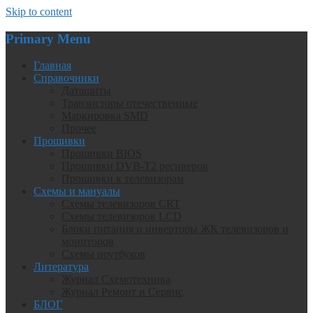
Skip to content
Primary Menu
Главная
Справочники
Даташиты
Транзисторы отечественные
Маркировка SMD
Прочее
Прошивки
Прошивки BIOS
Прошивки DVB-T2 ресиверов
Прошивки к телевизорам
Схемы и мануалы
Схемы телевизоров CRT
Схемы телевизоров LCD
Блоки питания и инверторы ЖК телевизоров и
мониторов
Схемы ноутбуков
Литература
Журнал Схемотехника
Журнал Ремонт и Сервис
БЛОГ