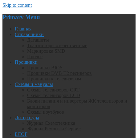
Skip to content
Primary Menu
Главная
Справочники
Даташиты
Транзисторы отечественные
Маркировка SMD
Прочее
Прошивки
Прошивки BIOS
Прошивки DVB-T2 ресиверов
Прошивки к телевизорам
Схемы и мануалы
Схемы телевизоров CRT
Схемы телевизоров LCD
Блоки питания и инверторы ЖК телевизоров и
мониторов
Схемы ноутбуков
Литература
Журнал Схемотехника
Журнал Ремонт и Сервис
БЛОГ