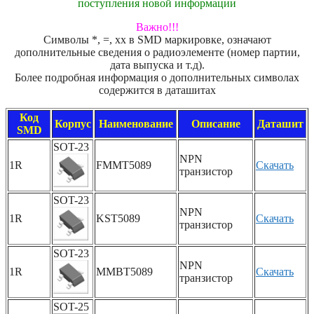
поступления новой информации
Важно!!!
Символы *, =, xx в SMD маркировке, означают
дополнительные сведения о радиоэлементе (номер партии,
дата выпуска и т.д).
Более подробная информация о дополнительных символах
содержится в даташитах
Код
Корпус
Наименование
Описание
Даташит
SMD
SOT-23
NPN
1R
FMMT5089
Скачать
транзистор
SOT-23
NPN
1R
KST5089
Скачать
транзистор
SOT-23
NPN
1R
MMBT5089
Скачать
транзистор
SOT-25