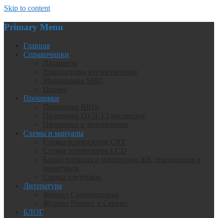
Skip to content
Primary Menu
Главная
Справочники
Даташиты
Транзисторы отечественные
Маркировка SMD
Прочее
Прошивки
Прошивки BIOS
Прошивки DVB-T2 ресиверов
Прошивки к телевизорам
Схемы и мануалы
Схемы телевизоров CRT
Схемы телевизоров LCD
Блоки питания и инверторы ЖК телевизоров и
мониторов
Схемы ноутбуков
Литература
Журнал Схемотехника
Журнал Ремонт и Сервис
БЛОГ