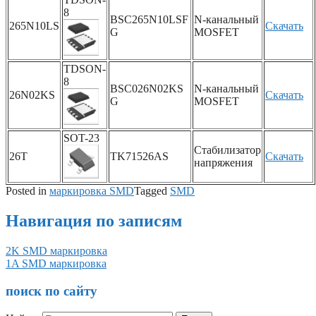
8
BSC265N10LSF
N-канальный
265N10LS
Скачать
G
MOSFET
TDSON-
8
BSC026N02KS
N-канальный
26N02KS
Скачать
G
MOSFET
SOT-23
Стабилизатор
26T
TK71526AS
Скачать
напряжения
Posted in
маркировка SMD
Tagged
SMD
Навигация по записям
2K SMD маркировка
1A SMD маркировка
поиск по сайту