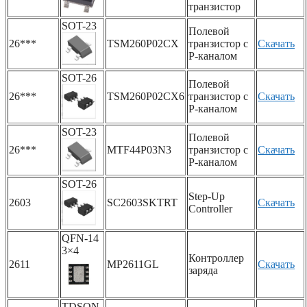
транзистор
SOT-23
Полевой
26***
TSM260P02CX
транзистор с
Скачать
P-каналом
SOT-26
Полевой
26***
TSM260P02CX6
транзистор с
Скачать
P-каналом
SOT-23
Полевой
26***
MTF44P03N3
транзистор с
Скачать
P-каналом
SOT-26
Step-Up
2603
SC2603SKTRT
Скачать
Controller
QFN-14
3×4
Контроллер
2611
MP2611GL
Скачать
заряда
TDSON-