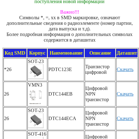
поступления новой информации
Важно!!!
Символы *, =, xx в SMD маркировке, означают
дополнительные сведения о радиоэлементе (номер партии,
дата выпуска и т.д).
Более подробная информация о дополнительных символах
содержится в даташитах
Код SMD
Корпус
Наименование
Описание
Даташит
SOT-23
Транзистор
*26
PDTC123E
Скачать
цифровой
VMN3
Цифровой
26
DTC144EB
NPN
Скачать
транзистор
SOT-23
Цифровой
26
DTC144ECA
NPN
Скачать
транзистор
SOT-416
Цифровой