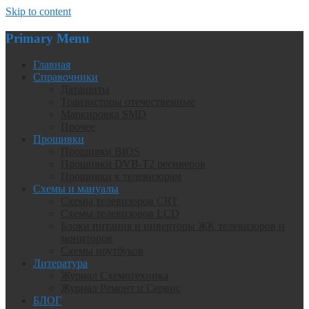
Skip to content
Primary Menu
Главная
Справочники
Даташиты
Транзисторы отечественные
Маркировка SMD
Прочее
Прошивки
Прошивки BIOS
Прошивки DVB-T2 ресиверов
Прошивки к телевизорам
Схемы и мануалы
Схемы телевизоров CRT
Схемы телевизоров LCD
Блоки питания и инверторы ЖК телевизоров и
мониторов
Схемы ноутбуков
Литература
Журнал Схемотехника
Журнал Ремонт и Сервис
БЛОГ