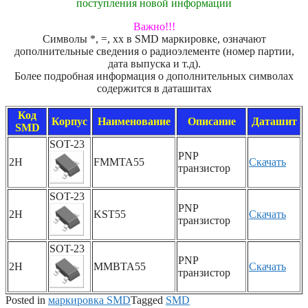
поступления новой информации
Важно!!!
Символы *, =, xx в SMD маркировке, означают
дополнительные сведения о радиоэлементе (номер партии,
дата выпуска и т.д).
Более подробная информация о дополнительных символах
содержится в даташитах
Код
Корпус
Наименование
Описание
Даташит
SMD
SOT-23
PNP
2H
FMMTA55
Скачать
транзистор
SOT-23
PNP
2H
KST55
Скачать
транзистор
SOT-23
PNP
2H
MMBTA55
Скачать
транзистор
Posted in
маркировка SMD
Tagged
SMD