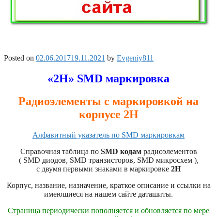
Posted on
02.06.2017
19.11.2021
by
Evgeniy811
«2H» SMD маркировка
Радиоэлементы с маркировкой на
корпусе 2H
Алфавитный указатель по SMD маркировкам
Справочная таблица по
SMD кодам
радиоэлементов
( SMD диодов, SMD транзисторов, SMD микросхем ),
с двумя первыми знаками в маркировке
2H
Корпус, название, назначение, краткое описание и ссылки на
имеющиеся на нашем сайте даташиты.
Страница периодически пополняется и обновляется по мере