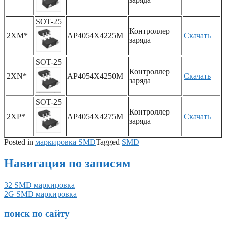
SOT-25
Контроллер
2XM*
AP4054X4225M
Скачать
заряда
SOT-25
Контроллер
2XN*
AP4054X4250M
Скачать
заряда
SOT-25
Контроллер
2XP*
AP4054X4275M
Скачать
заряда
Posted in
маркировка SMD
Tagged
SMD
Навигация по записям
32 SMD маркировка
2G SMD маркировка
поиск по сайту