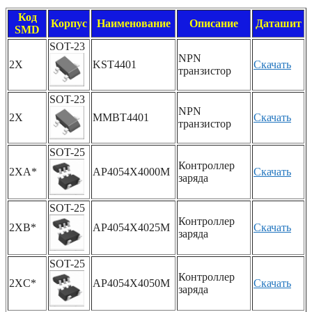
Код
Корпус
Наименование
Описание
Даташит
SMD
SOT-23
NPN
2X
KST4401
Скачать
транзистор
SOT-23
NPN
2X
MMBT4401
Скачать
транзистор
SOT-25
Контроллер
2XA*
AP4054X4000M
Скачать
заряда
SOT-25
Контроллер
2XB*
AP4054X4025M
Скачать
заряда
SOT-25
Контроллер
2XC*
AP4054X4050M
Скачать
заряда