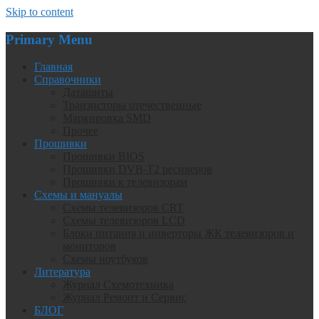
Skip to content
Primary Menu
Главная
Справочники
Даташиты
Транзисторы отечественные
Маркировка SMD
Прочее
Прошивки
Прошивки BIOS
Прошивки DVB-T2 ресиверов
Прошивки к телевизорам
Схемы и мануалы
Схемы телевизоров CRT
Схемы телевизоров LCD
Блоки питания и инверторы ЖК телевизоров и
мониторов
Схемы ноутбуков
Литература
Журнал Схемотехника
Журнал Ремонт и Сервис
БЛОГ