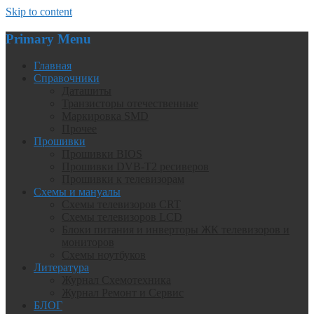
Skip to content
Primary Menu
Главная
Справочники
Даташиты
Транзисторы отечественные
Маркировка SMD
Прочее
Прошивки
Прошивки BIOS
Прошивки DVB-T2 ресиверов
Прошивки к телевизорам
Схемы и мануалы
Схемы телевизоров CRT
Схемы телевизоров LCD
Блоки питания и инверторы ЖК телевизоров и
мониторов
Схемы ноутбуков
Литература
Журнал Схемотехника
Журнал Ремонт и Сервис
БЛОГ