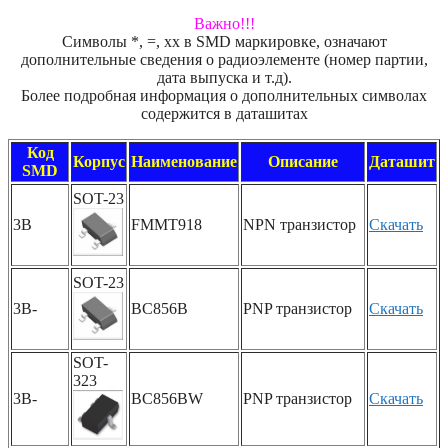
Важно!!!
Символы *, =, xx в SMD маркировке, означают
дополнительные сведения о радиоэлементе (номер партии,
дата выпуска и т.д).
Более подробная информация о дополнительных символах
содержится в даташитах
Код
Корпус
Наименование
Описание
Даташит
SMD
SOT-23
3B
FMMT918
NPN транзистор
Скачать
SOT-23
3B-
BC856B
PNP транзистор
Скачать
SOT-
323
3B-
BC856BW
PNP транзистор
Скачать