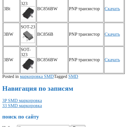
323
3Bt
BC856BW
PNP транзистор
Скачать
SOT-23
3BW
BC856B
PNP транзистор
Скачать
SOT-
323
3BW
BC856BW
PNP транзистор
Скачать
Posted in
маркировка SMD
Tagged
SMD
Навигация по записям
3P SMD маркировка
33 SMD маркировка
поиск по сайту