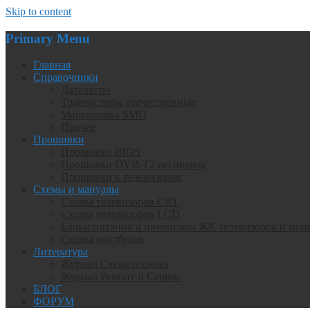
Skip to content
Primary Menu
Главная
Справочники
Даташиты
Транзисторы отечественные
Маркировка SMD
Прочее
Прошивки
Прошивки BIOS
Прошивки DVB-T2 ресиверов
Прошивки к телевизорам
Схемы и мануалы
Схемы телевизоров CRT
Схемы телевизоров LCD
Блоки питания и инверторы ЖК телевизоров и мон
Схемы ноутбуков
Литература
Журнал Схемотехника
Журнал Ремонт и Сервис
БЛОГ
ФОРУМ