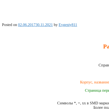
Posted on
02.06.2017
30.11.2021
by
Evgeniy811
Ра
Справ
Корпус, название
Страница пер
Символы *, =, xx в SMD маркир
Более по