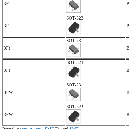
3Fs
SOT-323
3Fs
SOT-23
3Ft
SOT-323
3Ft
SOT-23
3FW
SOT-323
3FW
Posted in
маркировка SMD
Tagged
SMD