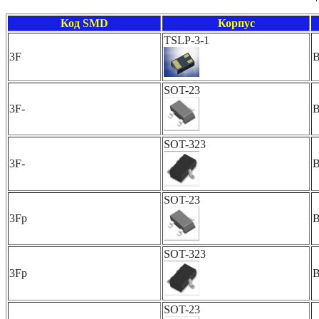
Код SMD
Корпус
TSLP-3-1
3F
SOT-23
3F-
SOT-323
3F-
SOT-23
3Fp
SOT-323
3Fp
SOT-23