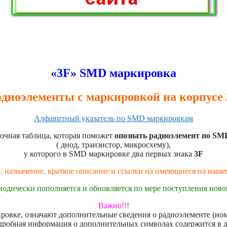
«3F» SMD маркировка
диоэлементы с маркировкой на корпусе
Алфавитный указатель по SMD маркировкам
очная таблица, которая поможет
опознать радиоэлемент по SM
( диод, транзистор, микросхему),
у которого в SMD маркировке два первых знака
3F
, назначение, краткое описание и ссылки на имеющиеся на наш
иодически пополняется и обновляется по мере поступления нов
Важно!!!
овке, означают дополнительные сведения о радиоэлементе (номе
дробная информация о дополнительных символах содержится в 