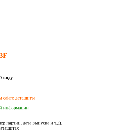
 3F
D коду
ем сайте даташиты
ой информации
р партии, дата выпуска и т.д).
даташитах