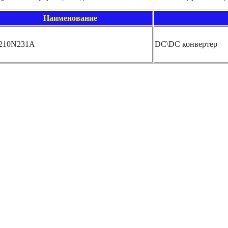
Наименование
210N231A
DC\DC конвертер