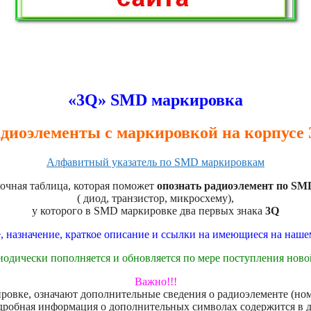
«3Q» SMD маркировка
диоэлементы с маркировкой на корпусе
Алфавитный указатель по SMD маркировкам
очная таблица, которая поможет
опознать радиоэлемент по SM
( диод, транзистор, микросхему),
у которого в SMD маркировке два первых знака
3Q
, назначение, краткое описание и ссылки на имеющиеся на наш
иодически пополняется и обновляется по мере поступления нов
Важно!!!
овке, означают дополнительные сведения о радиоэлементе (номе
дробная информация о дополнительных символах содержится в 