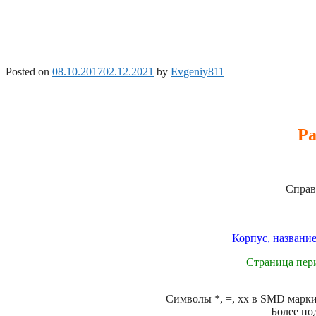
Posted on
08.10.2017
02.12.2021
by
Evgeniy811
Ра
Справ
Корпус, название
Страница пер
Символы *, =, xx в SMD маркир
Более по