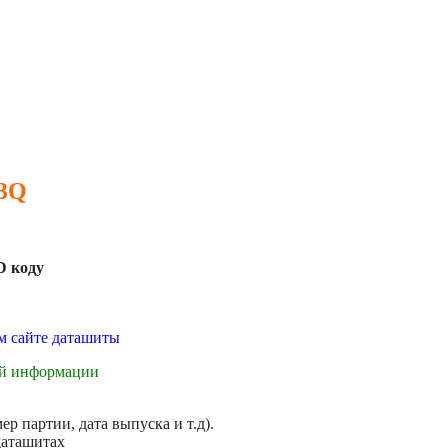
 3Q
D коду
ем сайте даташиты
ой информации
р партии, дата выпуска и т.д).
даташитах