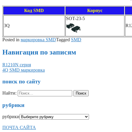
Код SMD
Корпус
SOT-23-5
3Q
R1
Posted in
маркировка SMD
Tagged
SMD
Навигация по записям
R1210N серия
4Q SMD маркировка
поиск по сайту
Найти:
рубрики
рубрики
ПОЧТА САЙТА