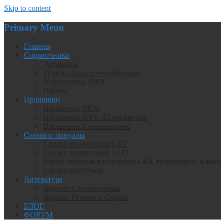
Skip to content
Primary Menu
Главная
Справочники
Даташиты
Транзисторы отечественные
Маркировка SMD
Прочее
Прошивки
Прошивки BIOS
Прошивки DVB-T2 ресиверов
Прошивки к телевизорам
Схемы и мануалы
Схемы телевизоров CRT
Схемы телевизоров LCD
Блоки питания и инверторы ЖК телевизоров и мон
Схемы ноутбуков
Литература
Журнал Схемотехника
Журнал Ремонт и Сервис
БЛОГ
ФОРУМ