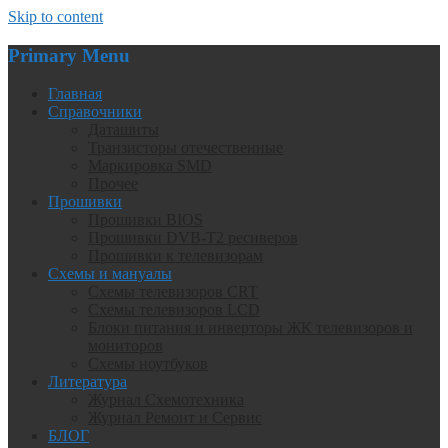
Skip to content
Primary Menu
Главная
Справочники
Даташиты
Транзисторы отечественные
Маркировка SMD
Прочее
Прошивки
Прошивки BIOS
Прошивки DVB-T2 ресиверов
Прошивки к телевизорам
Схемы и мануалы
Схемы телевизоров CRT
Схемы телевизоров LCD
Блоки питания и инверторы ЖК телевизоров и
мониторов
Схемы ноутбуков
Литература
Журнал Схемотехника
Журнал Ремонт и Сервис
БЛОГ