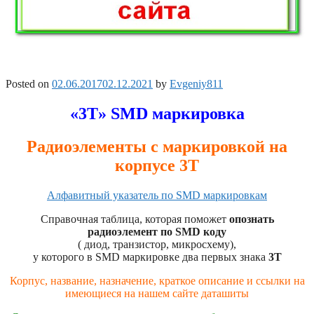
Posted on
02.06.2017
02.12.2021
by
Evgeniy811
«3T» SMD маркировка
Радиоэлементы с маркировкой на
корпусе 3T
Алфавитный указатель по SMD маркировкам
Справочная таблица, которая поможет
опознать
радиоэлемент по SMD коду
( диод, транзистор, микросхему),
у которого в SMD маркировке два первых знака
3T
Корпус, название, назначение, краткое описание и ссылки на
имеющиеся на нашем сайте даташиты