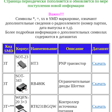
Страница периодически пополняется и обновляется по мере
поступления новой информации
Важно!!!
Символы *, =, xx в SMD маркировке, означают
дополнительные сведения о радиоэлементе (номер партии,
дата выпуска и т.д).
Более подробная информация о дополнительных символах
содержится в даташитах
Код
Корпус
Наименование
Описание
Даташит
SMD
SOT-23
3T
HT3
PNP транзистор
Скачать
SOT-
343
Ограничительные
3T
RB480K
Скачать
диоды Шоттки
WQFN-
20 3×3
Контроллер
3T=**
RT8231BGQW
источника
Скачать
питания