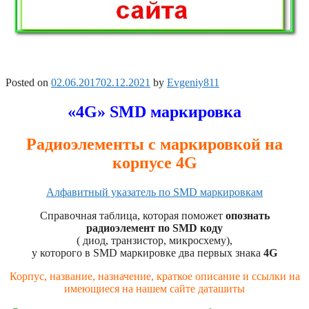
Posted on
02.06.2017
02.12.2021
by
Evgeniy811
«4G» SMD маркировка
Радиоэлементы с маркировкой на
корпусе 4G
Алфавитный указатель по SMD маркировкам
Справочная таблица, которая поможет
опознать
радиоэлемент по SMD коду
( диод, транзистор, микросхему),
у которого в SMD маркировке два первых знака
4G
Корпус, название, назначение, краткое описание и ссылки на
имеющиеся на нашем сайте даташиты