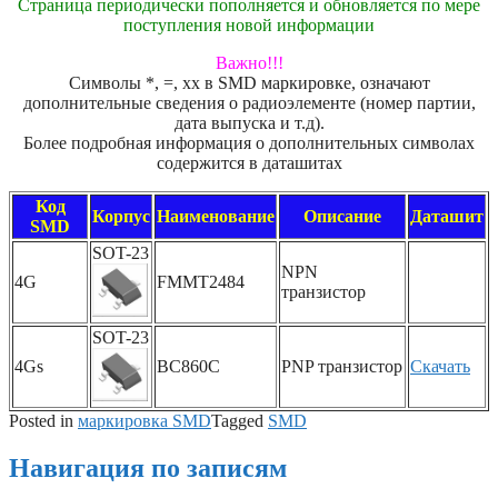
Страница периодически пополняется и обновляется по мере
поступления новой информации
Важно!!!
Символы *, =, xx в SMD маркировке, означают
дополнительные сведения о радиоэлементе (номер партии,
дата выпуска и т.д).
Более подробная информация о дополнительных символах
содержится в даташитах
Код
Корпус
Наименование
Описание
Даташит
SMD
SOT-23
NPN
4G
FMMT2484
транзистор
SOT-23
4Gs
BC860C
PNP транзистор
Скачать
Posted in
маркировка SMD
Tagged
SMD
Навигация по записям