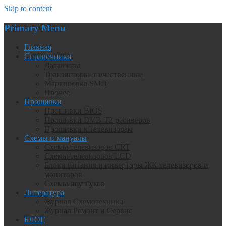
Skip to content
Primary Menu
Главная
Справочники
Даташиты
Транзисторы отечественные
Маркировка SMD
Прочее
Прошивки
Прошивки BIOS
Прошивки DVB-T2 ресиверов
Прошивки к телевизорам
Схемы и мануалы
Схемы телевизоров CRT
Схемы телевизоров LCD
Блоки питания и инверторы ЖК телевизоров и
мониторов
Схемы ноутбуков
Литература
Журнал Схемотехника
Журнал Ремонт и Сервис
БЛОГ