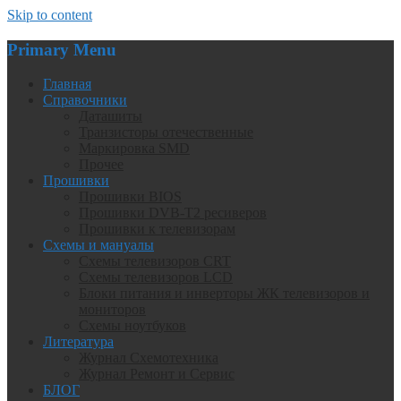
Skip to content
Primary Menu
Главная
Справочники
Даташиты
Транзисторы отечественные
Маркировка SMD
Прочее
Прошивки
Прошивки BIOS
Прошивки DVB-T2 ресиверов
Прошивки к телевизорам
Схемы и мануалы
Схемы телевизоров CRT
Схемы телевизоров LCD
Блоки питания и инверторы ЖК телевизоров и
мониторов
Схемы ноутбуков
Литература
Журнал Схемотехника
Журнал Ремонт и Сервис
БЛОГ