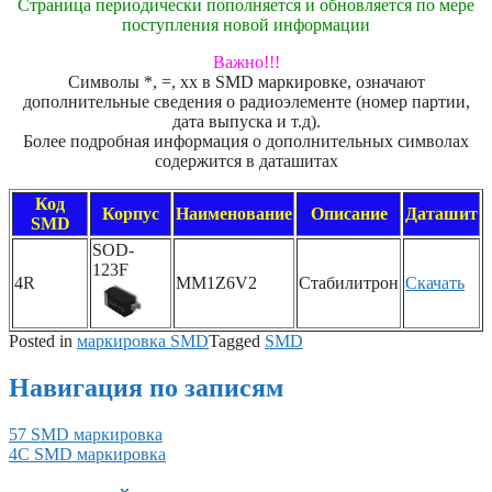
Страница периодически пополняется и обновляется по мере
поступления новой информации
Важно!!!
Символы *, =, xx в SMD маркировке, означают
дополнительные сведения о радиоэлементе (номер партии,
дата выпуска и т.д).
Более подробная информация о дополнительных символах
содержится в даташитах
Код
Корпус
Наименование
Описание
Даташит
SMD
SOD-
123F
4R
MM1Z6V2
Стабилитрон
Скачать
Posted in
маркировка SMD
Tagged
SMD
Навигация по записям
57 SMD маркировка
4C SMD маркировка