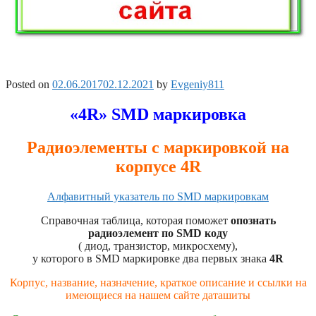
Posted on
02.06.2017
02.12.2021
by
Evgeniy811
«4R» SMD маркировка
Радиоэлементы с маркировкой на
корпусе 4R
Алфавитный указатель по SMD маркировкам
Справочная таблица, которая поможет
опознать
радиоэлемент по SMD коду
( диод, транзистор, микросхему),
у которого в SMD маркировке два первых знака
4R
Корпус, название, назначение, краткое описание и ссылки на
имеющиеся на нашем сайте даташиты