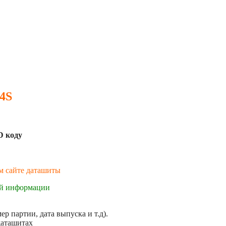
4S
D коду
ем сайте даташиты
ой информации
р партии, дата выпуска и т.д).
даташитах