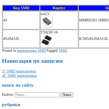
Код SMD
Корпус
Н
sot23
4S
MMBD201 (MBD2
TSSOP-16
4S204AIL
ICS854S204AGIL
Posted in
маркировка SMD
Tagged
SMD
Навигация по записям
57 SMD маркировка
4C SMD маркировка
поиск по сайту
Найти:
рубрики