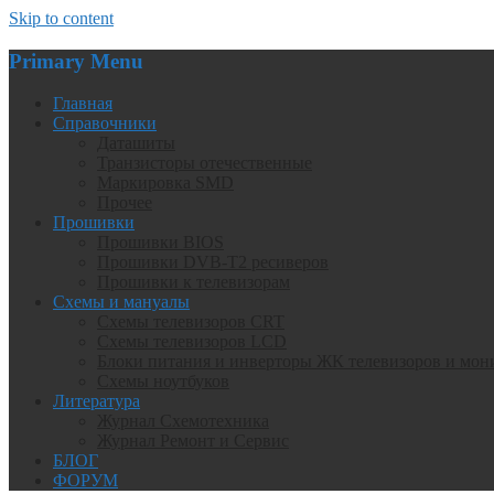
Skip to content
Primary Menu
Главная
Справочники
Даташиты
Транзисторы отечественные
Маркировка SMD
Прочее
Прошивки
Прошивки BIOS
Прошивки DVB-T2 ресиверов
Прошивки к телевизорам
Схемы и мануалы
Схемы телевизоров CRT
Схемы телевизоров LCD
Блоки питания и инверторы ЖК телевизоров и мон
Схемы ноутбуков
Литература
Журнал Схемотехника
Журнал Ремонт и Сервис
БЛОГ
ФОРУМ