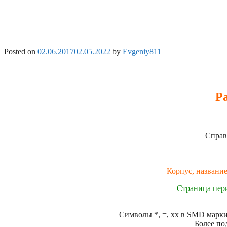
Posted on
02.06.2017
02.05.2022
by
Evgeniy811
Р
Справ
Корпус, название
Страница пер
Символы *, =, xx в SMD маркир
Более по