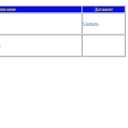
писание
Даташит
Скачать
L