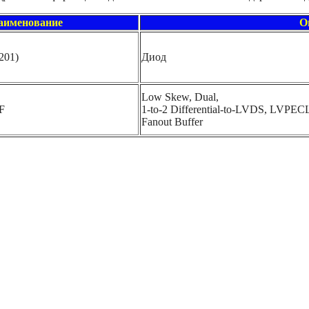
аименование
О
01)
Диод
Low Skew, Dual,
F
1-to-2 Differential-to-LVDS, LVPEC
Fanout Buffer