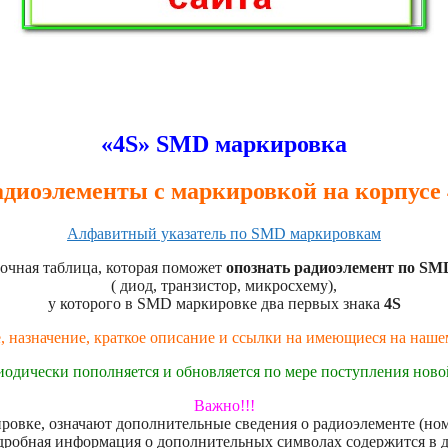
«4S» SMD маркировка
адиоэлементы с маркировкой на корпусе 
Алфавитный указатель по SMD маркировкам
очная таблица, которая поможет
опознать радиоэлемент по SM
( диод, транзистор, микросхему),
у которого в SMD маркировке два первых знака
4S
, назначение, краткое описание и ссылки на имеющиеся на наш
иодически пополняется и обновляется по мере поступления нов
Важно!!!
овке, означают дополнительные сведения о радиоэлементе (номе
дробная информация о дополнительных символах содержится в 