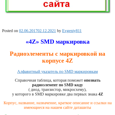
Posted on
02.06.2017
02.12.2021
by
Evgeniy811
«4Z» SMD маркировка
Радиоэлементы с маркировкой на
корпусе 4Z
Алфавитный указатель по SMD маркировкам
Справочная таблица, которая поможет
опознать
радиоэлемент по SMD коду
( диод, транзистор, микросхему),
у которого в SMD маркировке два первых знака
4Z
Корпус, название, назначение, краткое описание и ссылки на
имеющиеся на нашем сайте даташиты