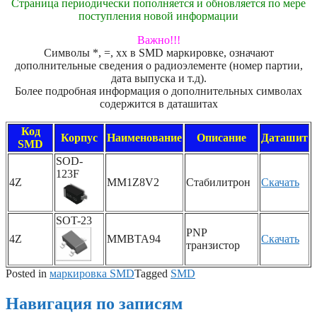
Страница периодически пополняется и обновляется по мере
поступления новой информации
Важно!!!
Символы *, =, xx в SMD маркировке, означают
дополнительные сведения о радиоэлементе (номер партии,
дата выпуска и т.д).
Более подробная информация о дополнительных символах
содержится в даташитах
Код
Корпус
Наименование
Описание
Даташит
SMD
SOD-
123F
4Z
MM1Z8V2
Стабилитрон
Скачать
SOT-23
PNP
4Z
MMBTA94
Скачать
транзистор
Posted in
маркировка SMD
Tagged
SMD
Навигация по записям