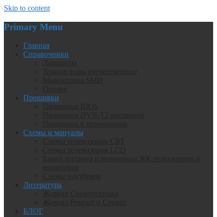
Skip to content
Primary Menu
Главная
Справочники
Даташиты
Транзисторы отечественные
Маркировка SMD
Прочее
Прошивки
Прошивки BIOS
Прошивки DVB-T2 ресиверов
Прошивки к телевизорам
Схемы и мануалы
Схемы телевизоров CRT
Схемы телевизоров LCD
Блоки питания и инверторы ЖК телевизоров и
мониторов
Схемы ноутбуков
Литература
Журнал Схемотехника
Журнал Ремонт и Сервис
БЛОГ