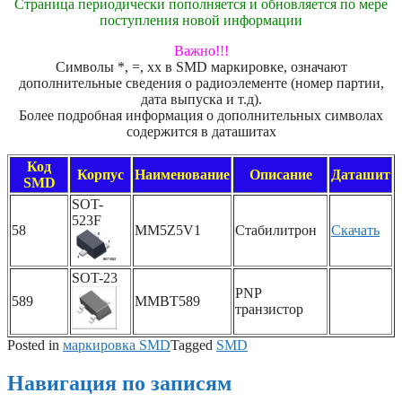
Страница периодически пополняется и обновляется по мере
поступления новой информации
Важно!!!
Символы *, =, xx в SMD маркировке, означают
дополнительные сведения о радиоэлементе (номер партии,
дата выпуска и т.д).
Более подробная информация о дополнительных символах
содержится в даташитах
Код
Корпус
Наименование
Описание
Даташит
SMD
SOT-
523F
58
MM5Z5V1
Стабилитрон
Скачать
SOT-23
PNP
589
MMBT589
транзистор
Posted in
маркировка SMD
Tagged
SMD
Навигация по записям