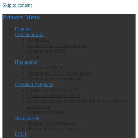
Skip to content
Primary Menu
Главная
Справочники
Даташиты
Транзисторы отечественные
Маркировка SMD
Прочее
Прошивки
Прошивки BIOS
Прошивки DVB-T2 ресиверов
Прошивки к телевизорам
Схемы и мануалы
Схемы телевизоров CRT
Схемы телевизоров LCD
Блоки питания и инверторы ЖК телевизоров и
мониторов
Схемы ноутбуков
Литература
Журнал Схемотехника
Журнал Ремонт и Сервис
БЛОГ