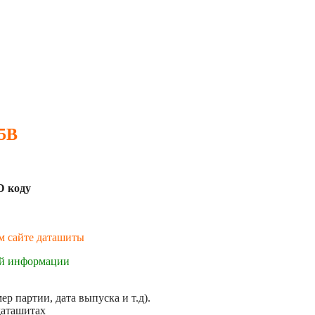
 5B
D коду
ем сайте даташиты
ой информации
р партии, дата выпуска и т.д).
даташитах