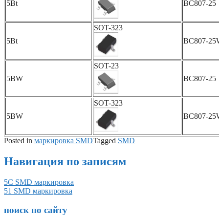
5Bt
BC807-25
SOT-323
5Bt
BC807-25
SOT-23
5BW
BC807-25
SOT-323
5BW
BC807-25
Posted in
маркировка SMD
Tagged
SMD
Навигация по записям
5C SMD маркировка
51 SMD маркировка
поиск по сайту