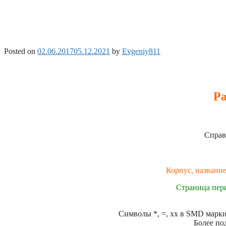
Posted on
02.06.2017
05.12.2021
by
Evgeniy811
Ра
Справ
Корпус, название
Страница пер
Символы *, =, xx в SMD маркир
Более по