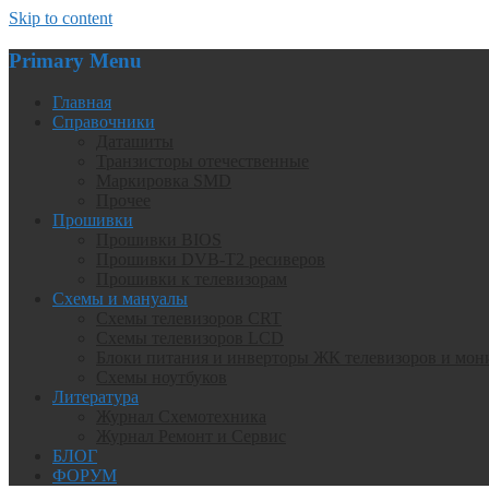
Skip to content
Primary Menu
Главная
Справочники
Даташиты
Транзисторы отечественные
Маркировка SMD
Прочее
Прошивки
Прошивки BIOS
Прошивки DVB-T2 ресиверов
Прошивки к телевизорам
Схемы и мануалы
Схемы телевизоров CRT
Схемы телевизоров LCD
Блоки питания и инверторы ЖК телевизоров и мон
Схемы ноутбуков
Литература
Журнал Схемотехника
Журнал Ремонт и Сервис
БЛОГ
ФОРУМ