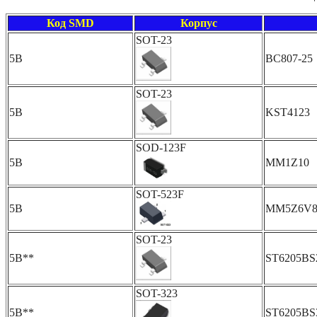
Код SMD
Корпус
SOT-23
5B
BC807-25
SOT-23
5B
KST4123
SOD-123F
5B
MM1Z10
SOT-523F
5B
MM5Z6V
SOT-23
5B**
ST6205B
SOT-323
5B**
ST6205B