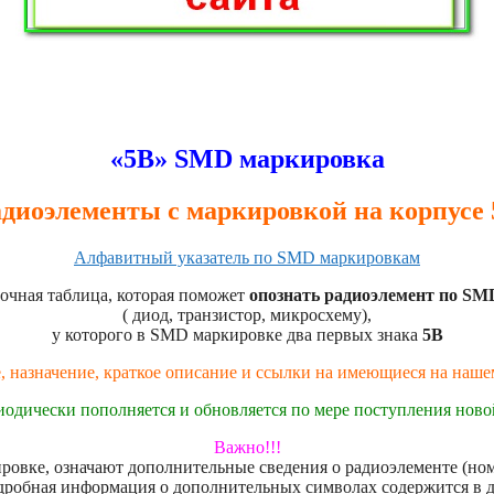
«5B» SMD маркировка
диоэлементы с маркировкой на корпусе
Алфавитный указатель по SMD маркировкам
очная таблица, которая поможет
опознать радиоэлемент по SM
( диод, транзистор, микросхему),
у которого в SMD маркировке два первых знака
5B
, назначение, краткое описание и ссылки на имеющиеся на наш
иодически пополняется и обновляется по мере поступления нов
Важно!!!
овке, означают дополнительные сведения о радиоэлементе (номе
дробная информация о дополнительных символах содержится в 