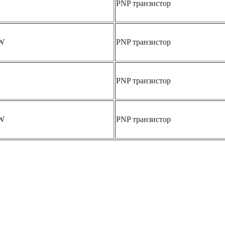
PNP транзистор
W
PNP транзистор
PNP транзистор
W
PNP транзистор