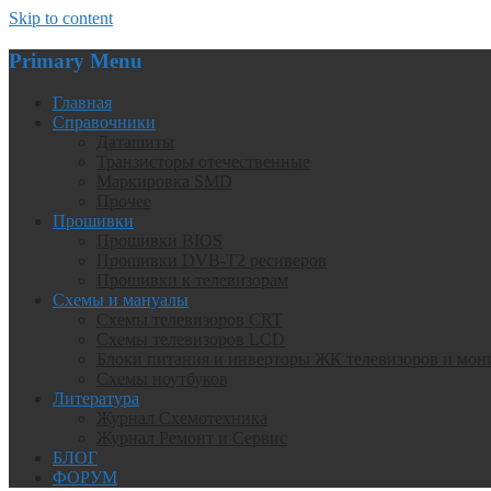
Skip to content
Primary Menu
Главная
Справочники
Даташиты
Транзисторы отечественные
Маркировка SMD
Прочее
Прошивки
Прошивки BIOS
Прошивки DVB-T2 ресиверов
Прошивки к телевизорам
Схемы и мануалы
Схемы телевизоров CRT
Схемы телевизоров LCD
Блоки питания и инверторы ЖК телевизоров и мон
Схемы ноутбуков
Литература
Журнал Схемотехника
Журнал Ремонт и Сервис
БЛОГ
ФОРУМ