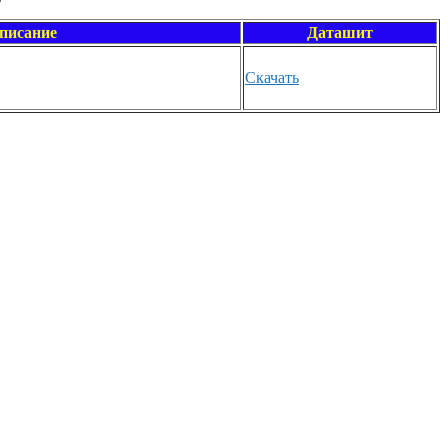
писание
Даташит
Скачать