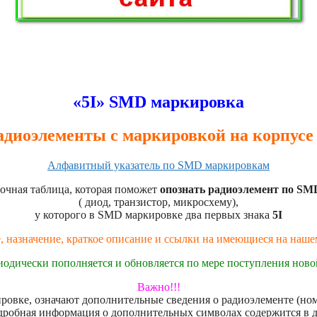
«5I» SMD маркировка
адиоэлементы с маркировкой на корпусе 
Алфавитный указатель по SMD маркировкам
очная таблица, которая поможет
опознать радиоэлемент по SM
( диод, транзистор, микросхему),
у которого в SMD маркировке два первых знака
5I
, назначение, краткое описание и ссылки на имеющиеся на наш
иодически пополняется и обновляется по мере поступления нов
Важно!!!
овке, означают дополнительные сведения о радиоэлементе (номе
дробная информация о дополнительных символах содержится в 