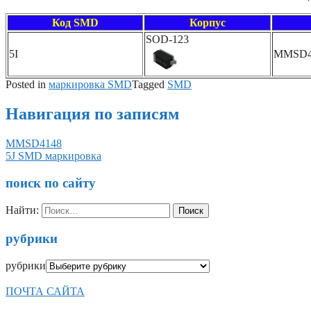
Код SMD
Корпус
SOD-123
5I
MMSD4
Posted in
маркировка SMD
Tagged
SMD
Навигация по записям
MMSD4148
5J SMD маркировка
поиск по сайту
Найти:
рубрики
рубрики
ПОЧТА САЙТА