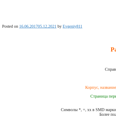
Posted on
16.06.2017
05.12.2021
by
Evgeniy811
Р
Справ
Корпус, название
Страница пер
Символы *, =, xx в SMD маркир
Более по