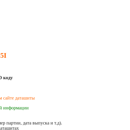
5I
D коду
ем сайте даташиты
ой информации
р партии, дата выпуска и т.д).
даташитах