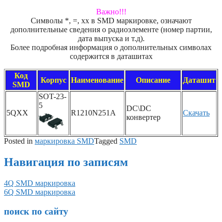
Важно!!!
Символы *, =, xx в SMD маркировке, означают
дополнительные сведения о радиоэлементе (номер партии,
дата выпуска и т.д).
Более подробная информация о дополнительных символах
содержится в даташитах
Код
Корпус
Наименование
Описание
Даташит
SMD
SOT-23-
5
DC\DC
5QXX
R1210N251A
Скачать
конвертер
Posted in
маркировка SMD
Tagged
SMD
Навигация по записям
4Q SMD маркировка
6Q SMD маркировка
поиск по сайту