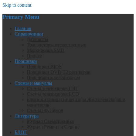
Skip to content
Primary Menu
Главная
Справочники
Даташиты
Транзисторы отечественные
Маркировка SMD
Прочее
Прошивки
Прошивки BIOS
Прошивки DVB-T2 ресиверов
Прошивки к телевизорам
Схемы и мануалы
Схемы телевизоров CRT
Схемы телевизоров LCD
Блоки питания и инверторы ЖК телевизоров и
мониторов
Схемы ноутбуков
Литература
Журнал Схемотехника
Журнал Ремонт и Сервис
БЛОГ