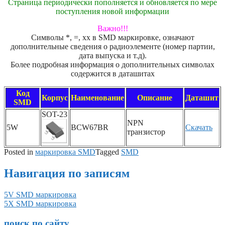
Страница периодически пополняется и обновляется по мере
поступления новой информации
Важно!!!
Символы *, =, xx в SMD маркировке, означают
дополнительные сведения о радиоэлементе (номер партии,
дата выпуска и т.д).
Более подробная информация о дополнительных символах
содержится в даташитах
Код
Корпус
Наименование
Описание
Даташит
SMD
SOT-23
NPN
5W
BCW67BR
Скачать
транзистор
Posted in
маркировка SMD
Tagged
SMD
Навигация по записям
5V SMD маркировка
5X SMD маркировка
поиск по сайту