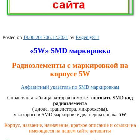
Posted on
18.06.2017
06.12.2021
by
Evgeniy811
«5W» SMD маркировка
Радиоэлементы с маркировкой на
корпусе 5W
Алфавитный указатель по SMD маркировкам
Справочная таблица, которая поможет
опознать SMD код
радиоэлемента
( диода, транзистора, микросхемы),
у которого в SMD маркировке два первых знака
5W
Корпус, название, назначение, краткое описание и ссылки на
имеющиеся на нашем сайте даташиты