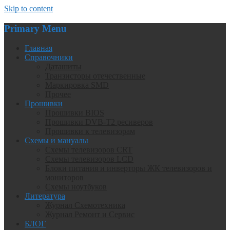
Skip to content
Primary Menu
Главная
Справочники
Даташиты
Транзисторы отечественные
Маркировка SMD
Прочее
Прошивки
Прошивки BIOS
Прошивки DVB-T2 ресиверов
Прошивки к телевизорам
Схемы и мануалы
Схемы телевизоров CRT
Схемы телевизоров LCD
Блоки питания и инверторы ЖК телевизоров и
мониторов
Схемы ноутбуков
Литература
Журнал Схемотехника
Журнал Ремонт и Сервис
БЛОГ