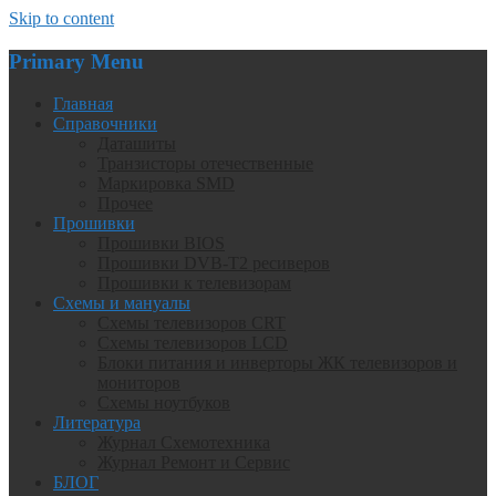
Skip to content
Primary Menu
Главная
Справочники
Даташиты
Транзисторы отечественные
Маркировка SMD
Прочее
Прошивки
Прошивки BIOS
Прошивки DVB-T2 ресиверов
Прошивки к телевизорам
Схемы и мануалы
Схемы телевизоров CRT
Схемы телевизоров LCD
Блоки питания и инверторы ЖК телевизоров и
мониторов
Схемы ноутбуков
Литература
Журнал Схемотехника
Журнал Ремонт и Сервис
БЛОГ