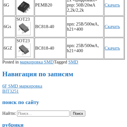
6G
PEMB20
pnp: 50В/20мА
Скачать
2,2k/2,2k
SOT23
npn: 25В/500мА,
6Gs
BC818-40
Скачать
h21=400
SOT23
npn: 25В/500мА,
6GZ
BC818-40
Скачать
h21=400
Posted in
маркировка SMD
Tagged
SMD
Навигация по записям
6F SMD маркировка
BIT3251
поиск по сайту
Найти:
рубрики