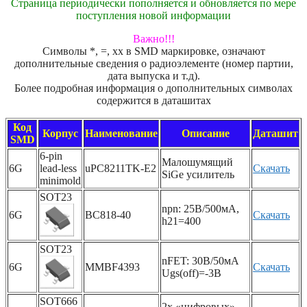
Страница периодически пополняется и обновляется по мере
поступления новой информации
Важно!!!
Символы *, =, xx в SMD маркировке, означают
дополнительные сведения о радиоэлементе (номер партии,
дата выпуска и т.д).
Более подробная информация о дополнительных символах
содержится в даташитах
Код
Корпус
Наименование
Описание
Даташит
SMD
6-pin
Малошумящий
6G
lead-less
uPC8211TK-E2
Скачать
SiGe усилитель
minimold
SOT23
npn: 25В/500мА,
6G
BC818-40
Скачать
h21=400
SOT23
nFET: 30В/50мА
6G
MMBF4393
Скачать
Ugs(off)=-3В
SOT666
2x «цифровых»