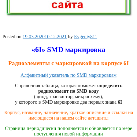
Posted on
19.03.2020
10.12.2021
by
Evgeniy811
«6I» SMD маркировка
Радиоэлементы с маркировкой на корпусе 6I
Алфавитный указатель по SMD маркировкам
Справочная таблица, которая поможет
определить
радиоэлемент по SMD коду
( диод, транзистор, микросхему),
у которого в SMD маркировке два первых знака
6I
Корпус, название, назначение, краткое описание и ссылки на
имеющиеся на нашем сайте даташиты
Страница периодически пополняется и обновляется по мере
поступления новой информации