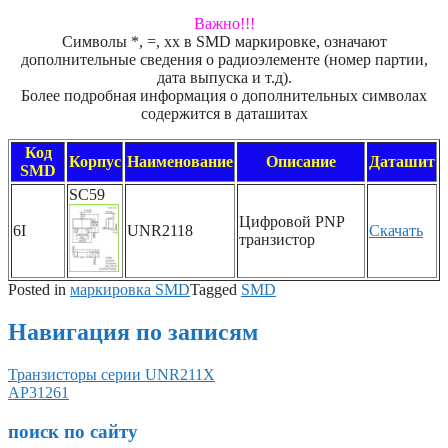
Важно!!!
Символы *, =, xx в SMD маркировке, означают
дополнительные сведения о радиоэлементе (номер партии,
дата выпуска и т.д).
Более подробная информация о дополнительных символах
содержится в даташитах
Код
Корпус
Наименование
Описание
Даташит
SMD
SC59
Цифровой PNP
6I
UNR2118
Скачать
транзистор
Posted in
маркировка SMD
Tagged
SMD
Навигация по записям
Транзисторы серии UNR211X
AP31261
поиск по сайту