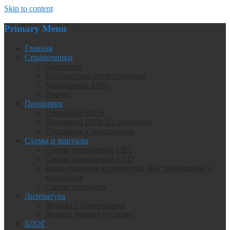
Skip to content
Primary Menu
Главная
Справочники
Даташиты
Транзисторы отечественные
Маркировка SMD
Прочее
Прошивки
Прошивки BIOS
Прошивки DVB-T2 ресиверов
Прошивки к телевизорам
Схемы и мануалы
Схемы телевизоров CRT
Схемы телевизоров LCD
Блоки питания и инверторы ЖК телевизоров и
мониторов
Схемы ноутбуков
Литература
Журнал Схемотехника
Журнал Ремонт и Сервис
БЛОГ