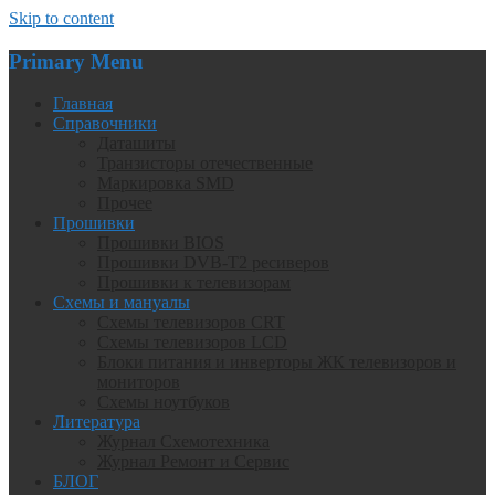
Skip to content
Primary Menu
Главная
Справочники
Даташиты
Транзисторы отечественные
Маркировка SMD
Прочее
Прошивки
Прошивки BIOS
Прошивки DVB-T2 ресиверов
Прошивки к телевизорам
Схемы и мануалы
Схемы телевизоров CRT
Схемы телевизоров LCD
Блоки питания и инверторы ЖК телевизоров и
мониторов
Схемы ноутбуков
Литература
Журнал Схемотехника
Журнал Ремонт и Сервис
БЛОГ