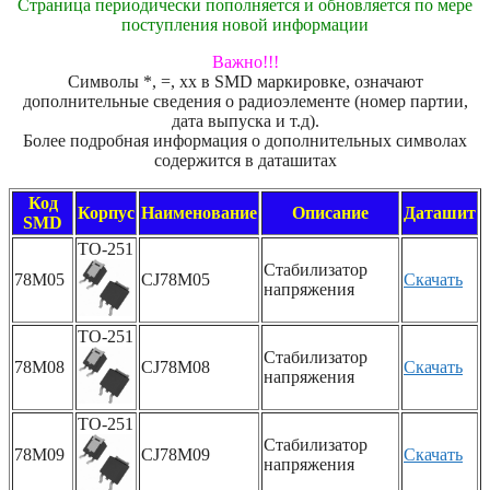
Страница периодически пополняется и обновляется по мере
поступления новой информации
Важно!!!
Символы *, =, xx в SMD маркировке, означают
дополнительные сведения о радиоэлементе (номер партии,
дата выпуска и т.д).
Более подробная информация о дополнительных символах
содержится в даташитах
Код
Корпус
Наименование
Описание
Даташит
SMD
TO-251
Стабилизатор
78M05
CJ78M05
Скачать
напряжения
TO-251
Стабилизатор
78M08
CJ78M08
Скачать
напряжения
TO-251
Стабилизатор
78M09
CJ78M09
Скачать
напряжения