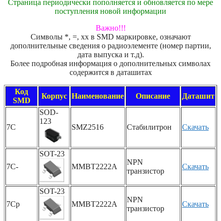
Страница периодически пополняется и обновляется по мере
поступления новой информации
Важно!!!
Символы *, =, xx в SMD маркировке, означают
дополнительные сведения о радиоэлементе (номер партии,
дата выпуска и т.д).
Более подробная информация о дополнительных символах
содержится в даташитах
Код
Корпус
Наименование
Описание
Даташит
SMD
SOD-
123
7C
SMZ2516
Стабилитрон
Скачать
SOT-23
NPN
7C-
MMBT2222A
Скачать
транзистор
SOT-23
NPN
7Cp
MMBT2222A
Скачать
транзистор