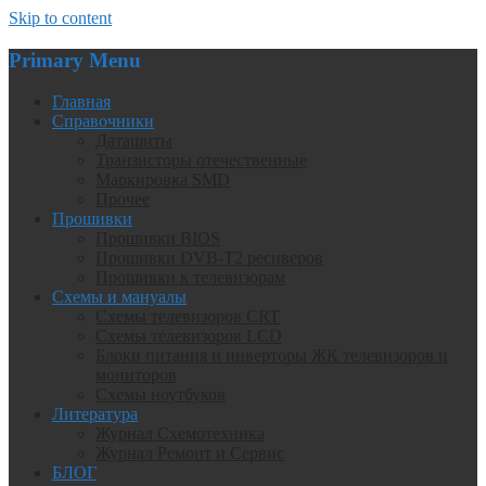
Skip to content
Primary Menu
Главная
Справочники
Даташиты
Транзисторы отечественные
Маркировка SMD
Прочее
Прошивки
Прошивки BIOS
Прошивки DVB-T2 ресиверов
Прошивки к телевизорам
Схемы и мануалы
Схемы телевизоров CRT
Схемы телевизоров LCD
Блоки питания и инверторы ЖК телевизоров и
мониторов
Схемы ноутбуков
Литература
Журнал Схемотехника
Журнал Ремонт и Сервис
БЛОГ