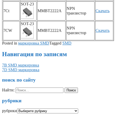
SOT-23
NPN
7Ct
MMBT2222A
Скачать
транзистор
SOT-23
NPN
7CW
MMBT2222A
Скачать
транзистор
Posted in
маркировка SMD
Tagged
SMD
Навигация по записям
7B SMD маркировка
7D SMD маркировка
поиск по сайту
Найти:
рубрики
рубрики