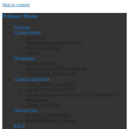
Skip to content
Primary Menu
Главная
Справочники
Даташиты
Транзисторы отечественные
Маркировка SMD
Прочее
Прошивки
Прошивки BIOS
Прошивки DVB-T2 ресиверов
Прошивки к телевизорам
Схемы и мануалы
Схемы телевизоров CRT
Схемы телевизоров LCD
Блоки питания и инверторы ЖК телевизоров и
мониторов
Схемы ноутбуков
Литература
Журнал Схемотехника
Журнал Ремонт и Сервис
БЛОГ