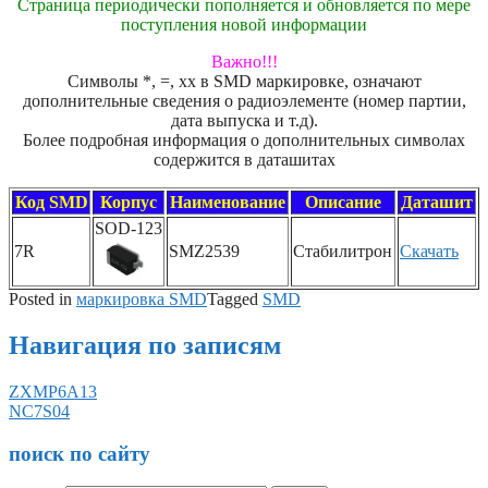
Страница периодически пополняется и обновляется по мере
поступления новой информации
Важно!!!
Символы *, =, xx в SMD маркировке, означают
дополнительные сведения о радиоэлементе (номер партии,
дата выпуска и т.д).
Более подробная информация о дополнительных символах
содержится в даташитах
Код SMD
Корпус
Наименование
Описание
Даташит
SOD-123
7R
SMZ2539
Стабилитрон
Скачать
Posted in
маркировка SMD
Tagged
SMD
Навигация по записям
ZXMP6A13
NC7S04
поиск по сайту