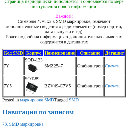
Страница периодически пополняется и обновляется по мере
поступления новой информации
Важно!!!
Символы *, =, xx в SMD маркировке, означают
дополнительные сведения о радиоэлементе (номер партии,
дата выпуска и т.д).
Более подробная информация о дополнительных символах
содержится в даташитах
Код SMD
Корпус
Наименование
Описание
Даташит
SOD-123
7Y
SMZ2547
Стабилитрон
Скачать
SOT-89
7Y5
BZV49-C7V5
Стабилитрон
Скачать
Posted in
маркировка SMD
Tagged
SMD
Навигация по записям
7X SMD маркировка