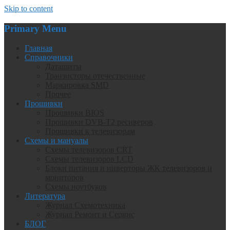
Skip to content
Primary Menu
Главная
Справочники
Даташиты
Транзисторы отечественные
Маркировка SMD
Прочее
Прошивки
Прошивки BIOS
Прошивки DVB-T2 ресиверов
Прошивки к телевизорам
Схемы и мануалы
Схемы телевизоров CRT
Схемы телевизоров LCD
Блоки питания и инверторы ЖК телевизоров и
мониторов
Схемы ноутбуков
Литература
Журнал Схемотехника
Журнал Ремонт и Сервис
БЛОГ