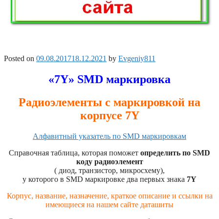
Posted on
09.08.2017
18.12.2021
by
Evgeniy811
«7Y» SMD маркировка
Радиоэлементы с маркировкой на
корпусе 7Y
Алфавитный указатель по SMD маркировкам
Справочная таблица, которая поможет
определить по SMD
коду радиоэлемент
( диод, транзистор, микросхему),
у которого в SMD маркировке два первых знака
7Y
Корпус, название, назначение, краткое описание и ссылки на
имеющиеся на нашем сайте даташиты