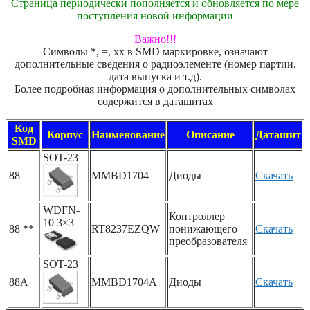
Страница периодически пополняется и обновляется по мере
поступления новой информации
Важно!!!
Символы *, =, xx в SMD маркировке, означают
дополнительные сведения о радиоэлементе (номер партии,
дата выпуска и т.д).
Более подробная информация о дополнительных символах
содержится в даташитах
Код
Корпус
Наименование
Описание
Даташит
SMD
SOT-23
88
MMBD1704
Диоды
Скачать
WDFN-
Контроллер
10 3×3
88 **
RT8237EZQW
понижающего
Скачать
преобразователя
SOT-23
88A
MMBD1704A
Диоды
Скачать