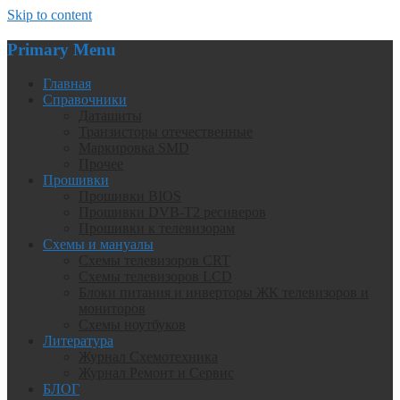
Skip to content
Primary Menu
Главная
Справочники
Даташиты
Транзисторы отечественные
Маркировка SMD
Прочее
Прошивки
Прошивки BIOS
Прошивки DVB-T2 ресиверов
Прошивки к телевизорам
Схемы и мануалы
Схемы телевизоров CRT
Схемы телевизоров LCD
Блоки питания и инверторы ЖК телевизоров и
мониторов
Схемы ноутбуков
Литература
Журнал Схемотехника
Журнал Ремонт и Сервис
БЛОГ