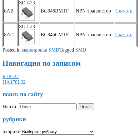
SOT-23
8AB
BC846BMTF
NPN транзистор
Скачать
SOT-23
8AC
BC846CMTF
NPN транзистор
Скачать
Posted in
маркировка SMD
Tagged
SMD
Навигация по записям
RT8532
HA178L02
поиск по сайту
Найти:
рубрики
рубрики