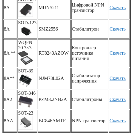
Цифровой NPN
8A
MUN5211
Скачать
транзистор
SOD-123
8A
SMZ2556
Стабилитрон
Скачать
WQFN-
20 3×3
Контроллер
8A **
RT8243AZQW
источника
Скачать
питания
SOT-89
Стабилизатор
8A**
NJM78L02A
Скачать
напряжения
SOT-346
8A2
PZM8.2NB2A
Стабилитроны
Скачать
SOT-23
8AA
BC846AMTF
NPN транзистор
Скачать