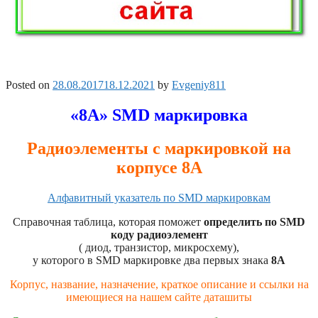
Posted on
28.08.2017
18.12.2021
by
Evgeniy811
«8A» SMD маркировка
Радиоэлементы с маркировкой на
корпусе 8A
Алфавитный указатель по SMD маркировкам
Справочная таблица, которая поможет
определить по SMD
коду радиоэлемент
( диод, транзистор, микросхему),
у которого в SMD маркировке два первых знака
8A
Корпус, название, назначение, краткое описание и ссылки на
имеющиеся на нашем сайте даташиты