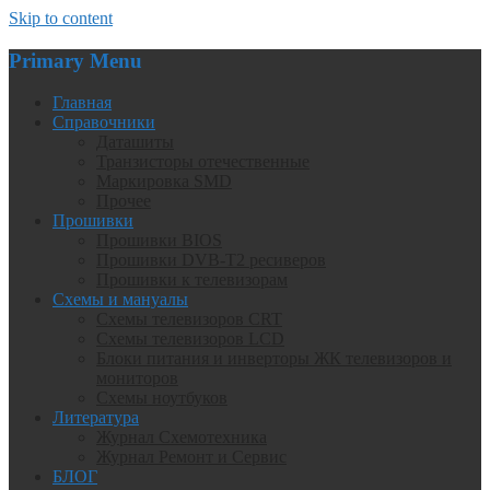
Skip to content
Primary Menu
Главная
Справочники
Даташиты
Транзисторы отечественные
Маркировка SMD
Прочее
Прошивки
Прошивки BIOS
Прошивки DVB-T2 ресиверов
Прошивки к телевизорам
Схемы и мануалы
Схемы телевизоров CRT
Схемы телевизоров LCD
Блоки питания и инверторы ЖК телевизоров и
мониторов
Схемы ноутбуков
Литература
Журнал Схемотехника
Журнал Ремонт и Сервис
БЛОГ