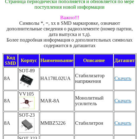
Страница периодически пополняется и обновляется по мере
поступления новой информации
Важно!!!
Символы *, =, xx в SMD маркировке, означают
дополнительные сведения о радиоэлементе (номер партии,
дата выпуска и т.д).
Более подробная информация о дополнительных символах
содержится в даташитах
Код
Корпус
Наименование
Описание
Даташит
SMD
SOT-89
Стабилизатор
8A
HA178L02UA
Скачать
напряжения
VV105
Монолитный
8A
MAR-8A
Скачать
усилитель
SOT-23
8A
MMBZ5226
Стабилитрон
Скачать
SOT-323