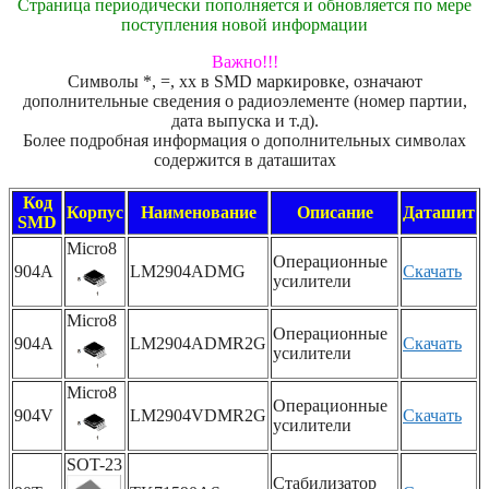
Страница периодически пополняется и обновляется по мере
поступления новой информации
Важно!!!
Символы *, =, xx в SMD маркировке, означают
дополнительные сведения о радиоэлементе (номер партии,
дата выпуска и т.д).
Более подробная информация о дополнительных символах
содержится в даташитах
Код
Корпус
Наименование
Описание
Даташит
SMD
Micro8
Операционные
904A
LM2904ADMG
Скачать
усилители
Micro8
Операционные
904A
LM2904ADMR2G
Скачать
усилители
Micro8
Операционные
904V
LM2904VDMR2G
Скачать
усилители
SOT-23
Стабилизатор