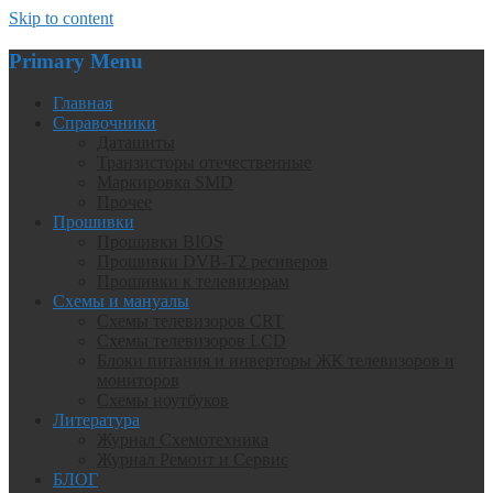
Skip to content
Primary Menu
Главная
Справочники
Даташиты
Транзисторы отечественные
Маркировка SMD
Прочее
Прошивки
Прошивки BIOS
Прошивки DVB-T2 ресиверов
Прошивки к телевизорам
Схемы и мануалы
Схемы телевизоров CRT
Схемы телевизоров LCD
Блоки питания и инверторы ЖК телевизоров и
мониторов
Схемы ноутбуков
Литература
Журнал Схемотехника
Журнал Ремонт и Сервис
БЛОГ