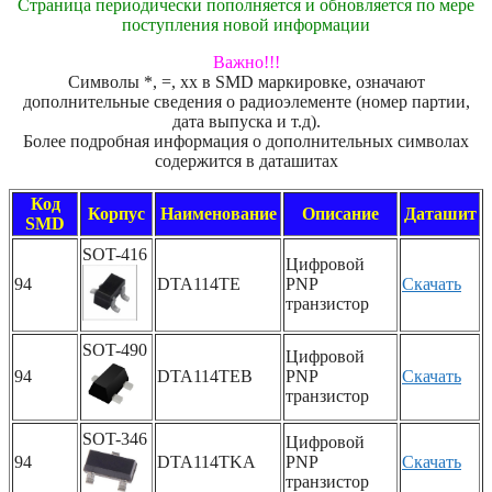
Страница периодически пополняется и обновляется по мере
поступления новой информации
Важно!!!
Символы *, =, xx в SMD маркировке, означают
дополнительные сведения о радиоэлементе (номер партии,
дата выпуска и т.д).
Более подробная информация о дополнительных символах
содержится в даташитах
Код
Корпус
Наименование
Описание
Даташит
SMD
SOT-416
Цифровой
94
DTA114TE
PNP
Скачать
транзистор
SOT-490
Цифровой
94
DTA114TEB
PNP
Скачать
транзистор
SOT-346
Цифровой
94
DTA114TKA
PNP
Скачать
транзистор