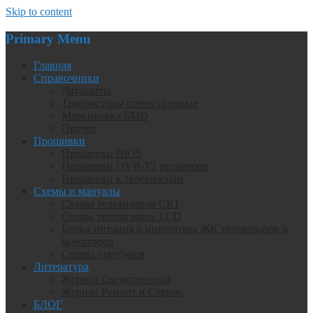
Skip to content
Primary Menu
Главная
Справочники
Даташиты
Транзисторы отечественные
Маркировка SMD
Прочее
Прошивки
Прошивки BIOS
Прошивки DVB-T2 ресиверов
Прошивки к телевизорам
Схемы и мануалы
Схемы телевизоров CRT
Схемы телевизоров LCD
Блоки питания и инверторы ЖК телевизоров и
мониторов
Схемы ноутбуков
Литература
Журнал Схемотехника
Журнал Ремонт и Сервис
БЛОГ