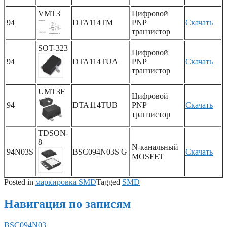
VMT3
Цифровой
94
DTA114TM
PNP
Скачать
транзистор
SOT-323
Цифровой
94
DTA114TUA
PNP
Скачать
транзистор
UMT3F
Цифровой
94
DTA114TUB
PNP
Скачать
транзистор
TDSON-
8
N-канальный
94N03S
BSC094N03S G
Скачать
MOSFET
Posted in
маркировка SMD
Tagged
SMD
Навигация по записям
BSC094N03