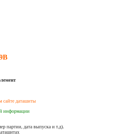
 9B
элемент
ем сайте даташиты
ой информации
р партии, дата выпуска и т.д).
даташитах