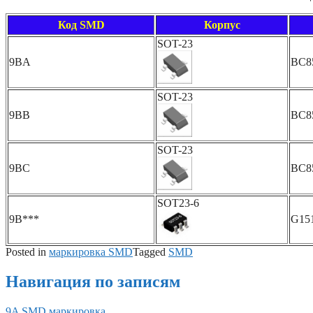
Код SMD
Корпус
SOT-23
9BA
BC8
SOT-23
9BB
BC8
SOT-23
9BC
BC8
SOT23-6
9B***
G15
Posted in
маркировка SMD
Tagged
SMD
Навигация по записям
9A SMD маркировка