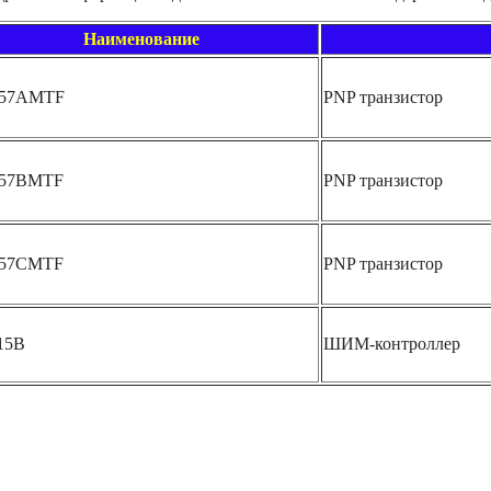
Наименование
57AMTF
PNP транзистор
57BMTF
PNP транзистор
57CMTF
PNP транзистор
15B
ШИМ-контроллер