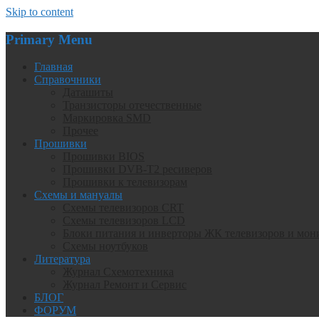
Skip to content
Primary Menu
Главная
Справочники
Даташиты
Транзисторы отечественные
Маркировка SMD
Прочее
Прошивки
Прошивки BIOS
Прошивки DVB-T2 ресиверов
Прошивки к телевизорам
Схемы и мануалы
Схемы телевизоров CRT
Схемы телевизоров LCD
Блоки питания и инверторы ЖК телевизоров и мон
Схемы ноутбуков
Литература
Журнал Схемотехника
Журнал Ремонт и Сервис
БЛОГ
ФОРУМ