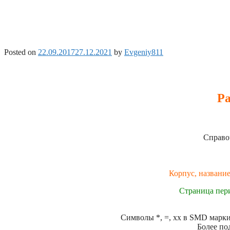
Posted on
22.09.2017
27.12.2021
by
Evgeniy811
Ра
Справо
Корпус, название
Страница пер
Символы *, =, xx в SMD маркир
Более по