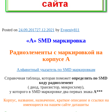
Posted on
24.09.2017
27.12.2021
by
Evgeniy811
«A» SMD маркировка
Радиоэлементы с маркировкой на
корпусе A
Алфавитный указатель по SMD маркировкам
Справочная таблица, которая поможет
определить по SMD
коду радиоэлемент
( диод, транзистор, микросхему),
у которого в SMD маркировке два первых знака
A***
Корпус, название, назначение, краткое описание и ссылки на
имеющиеся на нашем сайте даташиты