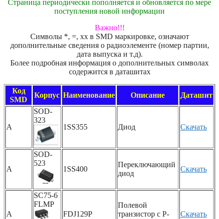
Страница периодически пополняется и обновляется по мере
поступления новой информации
Важно!!!
Символы *, =, xx в SMD маркировке, означают
дополнительные сведения о радиоэлементе (номер партии,
дата выпуска и т.д).
Более подробная информация о дополнительных символах
содержится в даташитах
Код
Корпус
Наименование
Описание
Даташит
SMD
SOD-
323
A
1SS355
Диод
Скачать
SOD-
523
Переключающий
A
1SS400
Скачать
диод
SC75-6
FLMP
Полевой
A
FDJ129P
транзистор с P-
Скачать