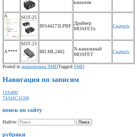
каналом
A
SOT-25
Драйвер
IRS44273LPBF
Скачать
MOSFETа
SOT-23
N-канальный
A****
IRLML2402
Скачать
MOSFET
Posted in
маркировка SMD
Tagged
SMD
Навигация по записям
1SS400
74AHC1G00
поиск по сайту
Найти:
рубрики