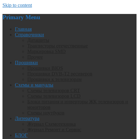
Skip to content
Primary Menu
Главная
Справочники
Даташиты
Транзисторы отечественные
Маркировка SMD
Прочее
Прошивки
Прошивки BIOS
Прошивки DVB-T2 ресиверов
Прошивки к телевизорам
Схемы и мануалы
Схемы телевизоров CRT
Схемы телевизоров LCD
Блоки питания и инверторы ЖК телевизоров и
мониторов
Схемы ноутбуков
Литература
Журнал Схемотехника
Журнал Ремонт и Сервис
БЛОГ