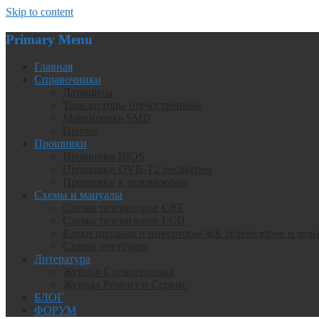
Skip to content
Primary Menu
Главная
Справочники
Даташиты
Транзисторы отечественные
Маркировка SMD
Прочее
Прошивки
Прошивки BIOS
Прошивки DVB-T2 ресиверов
Прошивки к телевизорам
Схемы и мануалы
Схемы телевизоров CRT
Схемы телевизоров LCD
Блоки питания и инверторы ЖК телевизоров и мон
Схемы ноутбуков
Литература
Журнал Схемотехника
Журнал Ремонт и Сервис
БЛОГ
ФОРУМ