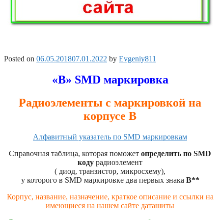
Posted on
06.05.2018
07.01.2022
by
Evgeniy811
«B» SMD маркировка
Радиоэлементы с маркировкой на
корпусе B
Алфавитный указатель по SMD маркировкам
Справочная таблица, которая поможет
определить по SMD
коду
радиоэлемент
( диод, транзистор, микросхему),
у которого в SMD маркировке два первых знака
B**
Корпус, название, назначение, краткое описание и ссылки на
имеющиеся на нашем сайте даташиты