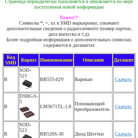
Страница периодически пополняется и обновляется по мере
поступления новой информации
Важно!!!
Символы *, =, xx в SMD маркировке, означают
дополнительные сведения о радиоэлементе (номер партии,
дата выпуска и т.д).
Более подробная информация о дополнительных символах
содержится в даташитах
Код
Корпус
Наименование
Описание
Даташит
SMD
SOD-
523
B
BB555-02V
Варикап
Скачать
DSBGA-
5
Понижающий
B
LM3671TL-1.8
Скачать
преобразователь
SOD-
523
B
RB520S-30
Диод Шоттки
Скачать