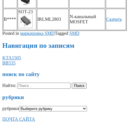
SOT-23
N-канальный
B****
IRLML2803
Скачать
MOSFET
Posted in
маркировка SMD
Tagged
SMD
Навигация по записям
KTA1505
BB535
поиск по сайту
Найти:
рубрики
рубрики
ПОЧТА САЙТА