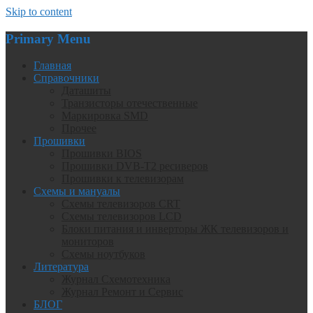
Skip to content
Primary Menu
Главная
Справочники
Даташиты
Транзисторы отечественные
Маркировка SMD
Прочее
Прошивки
Прошивки BIOS
Прошивки DVB-T2 ресиверов
Прошивки к телевизорам
Схемы и мануалы
Схемы телевизоров CRT
Схемы телевизоров LCD
Блоки питания и инверторы ЖК телевизоров и
мониторов
Схемы ноутбуков
Литература
Журнал Схемотехника
Журнал Ремонт и Сервис
БЛОГ