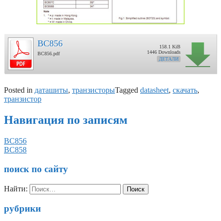
BC856
158.1 KiB
1446 Downloads
BC856.pdf
ДЕТАЛИ
Posted in
даташиты
,
транзисторы
Tagged
datasheet
,
скачать
,
транзистор
Навигация по записям
BC856
BC858
поиск по сайту
Найти:
рубрики