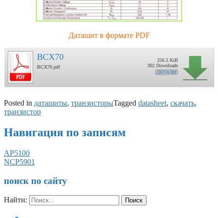
Даташит в формате PDF
BCX70
256.5 KiB
302 Downloads
BCX70.pdf
ДЕТАЛИ
Posted in
даташиты
,
транзисторы
Tagged
datasheet
,
скачать
,
транзистор
Навигация по записям
AP5100
NCP5901
поиск по сайту
Найти: