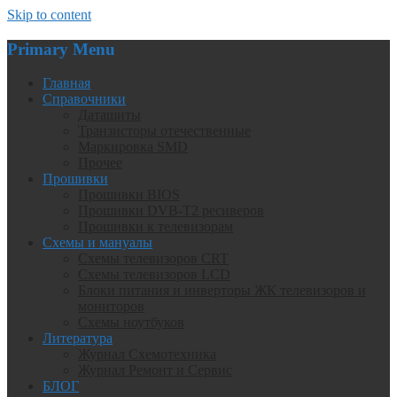
Skip to content
Primary Menu
Главная
Справочники
Даташиты
Транзисторы отечественные
Маркировка SMD
Прочее
Прошивки
Прошивки BIOS
Прошивки DVB-T2 ресиверов
Прошивки к телевизорам
Схемы и мануалы
Схемы телевизоров CRT
Схемы телевизоров LCD
Блоки питания и инверторы ЖК телевизоров и
мониторов
Схемы ноутбуков
Литература
Журнал Схемотехника
Журнал Ремонт и Сервис
БЛОГ