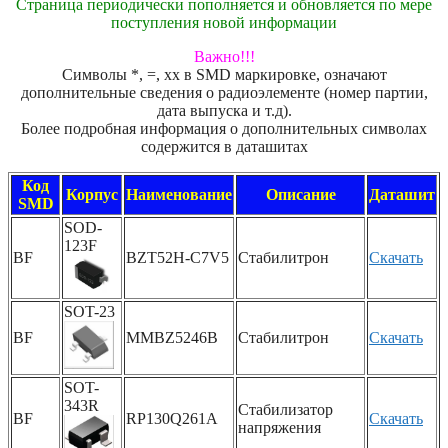
Страница периодически пополняется и обновляется по мере
поступления новой информации
Важно!!!
Символы *, =, xx в SMD маркировке, означают
дополнительные сведения о радиоэлементе (номер партии,
дата выпуска и т.д).
Более подробная информация о дополнительных символах
содержится в даташитах
Код
Корпус
Наименование
Описание
Даташит
SMD
SOD-
123F
BF
BZT52H-C7V5
Стабилитрон
Скачать
SOT-23
BF
MMBZ5246B
Стабилитрон
Скачать
SOT-
343R
Стабилизатор
BF
RP130Q261A
Скачать
напряжения