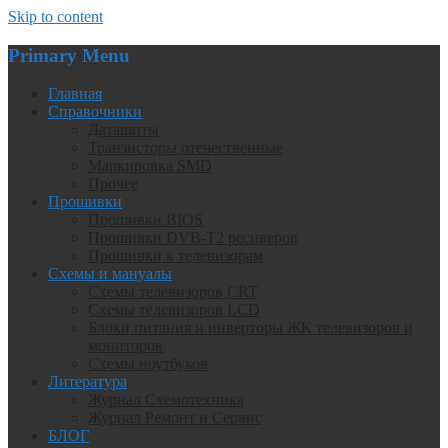
Skip to content
Primary Menu
Главная
Справочники
Даташиты
Транзисторы отечественные
Маркировка SMD
Прочее
Прошивки
Прошивки BIOS
Прошивки DVB-T2 ресиверов
Прошивки к телевизорам
Схемы и мануалы
Схемы телевизоров CRT
Схемы телевизоров LCD
Блоки питания и инверторы ЖК телевизоров и
мониторов
Схемы ноутбуков
Литература
Журнал Схемотехника
Журнал Ремонт и Сервис
БЛОГ