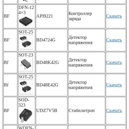
DFN-12
4×3
Контроллер
BF
API9221
Скачать
заряда
SOT-25
Детектор
BF
BD4724G
Скачать
напряжения
SOT-23
Детектор
Bf
BD48K42G
Скачать
напряжения
SOT-25
Детектор
Bf
BD48E42G
Скачать
напряжения
SOD-
323
BF
UDZ7V5B
Стабилитрон
Скачать
WDFN-