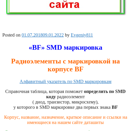
Posted on
01.07.2018
09.01.2022
by
Evgeniy811
«BF» SMD маркировка
Радиоэлементы с маркировкой на
корпусе BF
Алфавитный указатель по SMD маркировкам
Справочная таблица, которая поможет
определить по SMD
коду
радиоэлемент
( диод, транзистор, микросхему),
у которого в SMD маркировке два первых знака
BF
Корпус, название, назначение, краткое описание и ссылки на
имеющиеся на нашем сайте даташиты