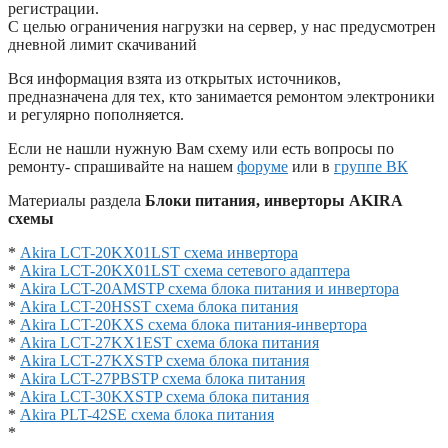
регистрации.
С целью ограничения нагрузки на сервер, у нас предусмотрен
дневной лимит скачиваний
Вся информация взята из открытых источников,
предназначена для тех, кто занимается ремонтом электроники
и регулярно пополняется.
Если не нашли нужную Вам схему или есть вопросы по
ремонту- спрашивайте на нашем
форуме
или в
группе ВК
Материалы раздела
Блоки питания, инверторы AKIRA
схемы
*
Akira LCT-20KX01LST схема инвертора
*
Akira LCT-20KX01LST схема сетевого адаптера
*
Akira LCT-20AMSTP схема блока питания и инвертора
*
Akira LCT-20HSST схема блока питания
*
Akira LCT-20KXS схема блока питания-инвертора
*
Akira LCT-27KX1EST схема блока питания
*
Akira LCT-27KXSTP схема блока питания
*
Akira LCT-27PBSTP схема блока питания
*
Akira LCT-30KXSTP схема блока питания
*
Akira PLT-42SE схема блока питания
*