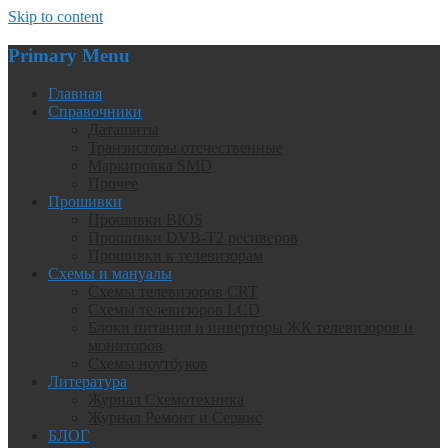
Skip to content
Primary Menu
Главная
Справочники
Даташиты
Транзисторы отечественные
Маркировка SMD
Прочее
Прошивки
Прошивки BIOS
Прошивки DVB-T2 ресиверов
Прошивки к телевизорам
Схемы и мануалы
Схемы телевизоров CRT
Схемы телевизоров LCD
Блоки питания и инверторы ЖК телевизоров и
мониторов
Схемы ноутбуков
Литература
Журнал Схемотехника
Журнал Ремонт и Сервис
БЛОГ