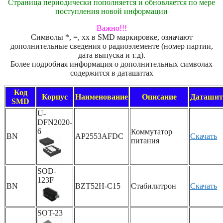
Страница периодически пополняется и обновляется по мере
поступления новой информации
Важно!!!
Символы *, =, xx в SMD маркировке, означают
дополнительные сведения о радиоэлементе (номер партии,
дата выпуска и т.д).
Более подробная информация о дополнительных символах
содержится в даташитах
Код
Корпус
Наименование
Описание
Даташит
SMD
U-
DFN2020-
6
Коммутатор
BN
AP2553AFDC
Скачать
питания
SOD-
123F
BN
BZT52H-C15
Стабилитрон
Скачать
SOT-23