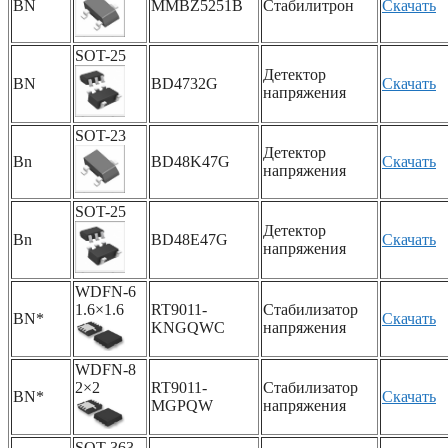
BN
MMBZ5251B
Стабилитрон
Скачать
SOT-25
Детектор
BN
BD4732G
Скачать
напряжения
SOT-23
Детектор
Bn
BD48K47G
Скачать
напряжения
SOT-25
Детектор
Bn
BD48E47G
Скачать
напряжения
WDFN-6
1.6×1.6
RT9011-
Стабилизатор
BN*
Скачать
KNGQWC
напряжения
WDFN-8
2×2
RT9011-
Стабилизатор
BN*
Скачать
MGPQW
напряжения
SOT-363