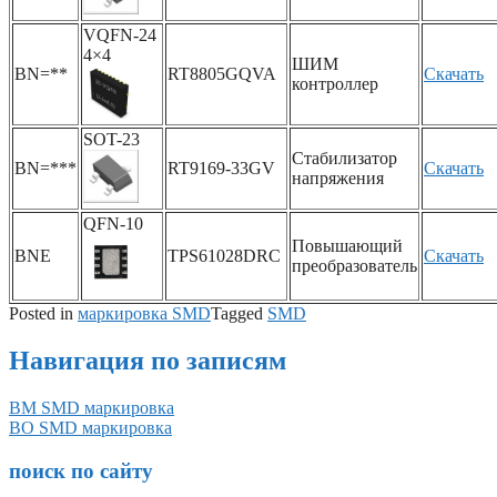
VQFN-24
4×4
ШИМ
BN=**
RT8805GQVA
Скачать
контроллер
SOT-23
Стабилизатор
BN=***
RT9169-33GV
Скачать
напряжения
QFN-10
Повышающий
BNE
TPS61028DRC
Скачать
преобразователь
Posted in
маркировка SMD
Tagged
SMD
Навигация по записям
BM SMD маркировка
BO SMD маркировка
поиск по сайту