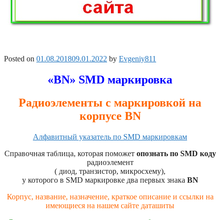
Posted on
01.08.2018
09.01.2022
by
Evgeniy811
«BN» SMD маркировка
Радиоэлементы с маркировкой на
корпусе BN
Алфавитный указатель по SMD маркировкам
Справочная таблица, которая поможет
опознать по SMD коду
радиоэлемент
( диод, транзистор, микросхему),
у которого в SMD маркировке два первых знака
BN
Корпус, название, назначение, краткое описание и ссылки на
имеющиеся на нашем сайте даташиты