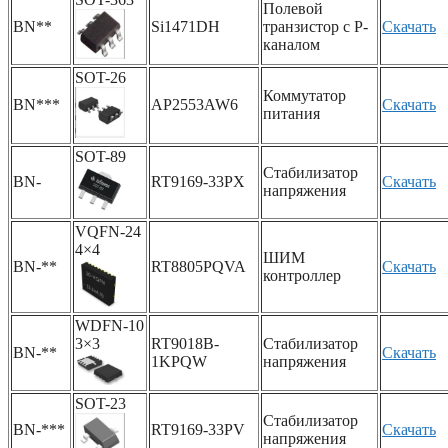
Полевой
BN**
Si1471DH
транзистор с P-
Скачать
каналом
SOT-26
Коммутатор
BN***
AP2553AW6
Скачать
питания
SOT-89
Стабилизатор
BN-
RT9169-33PX
Скачать
напряжения
VQFN-24
4×4
ШИМ
BN-**
RT8805PQVA
Скачать
контроллер
WDFN-10
3×3
RT9018B-
Стабилизатор
BN-**
Скачать
1KPQW
напряжения
SOT-23
Стабилизатор
BN-***
RT9169-33PV
Скачать
напряжения