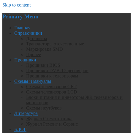
Skip to content
Primary Menu
Главная
Справочники
Даташиты
Транзисторы отечественные
Маркировка SMD
Прочее
Прошивки
Прошивки BIOS
Прошивки DVB-T2 ресиверов
Прошивки к телевизорам
Схемы и мануалы
Схемы телевизоров CRT
Схемы телевизоров LCD
Блоки питания и инверторы ЖК телевизоров и
мониторов
Схемы ноутбуков
Литература
Журнал Схемотехника
Журнал Ремонт и Сервис
БЛОГ