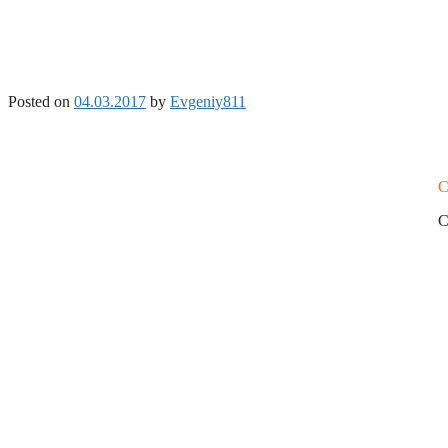
Posted on
04.03.2017
by
Evgeniy811
С
С