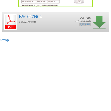
BSC027N04
458.1 KiB
347 Downloads
BSC027N04.pdf
ДЕТАЛИ
истор