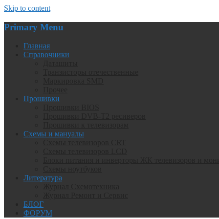
Skip to content
Primary Menu
Главная
Справочники
Даташиты
Транзисторы отечественные
Маркировка SMD
Прочее
Прошивки
Прошивки BIOS
Прошивки DVB-T2 ресиверов
Прошивки к телевизорам
Схемы и мануалы
Схемы телевизоров CRT
Схемы телевизоров LCD
Блоки питания и инверторы ЖК телевизоров и мон
Схемы ноутбуков
Литература
Журнал Схемотехника
Журнал Ремонт и Сервис
БЛОГ
ФОРУМ