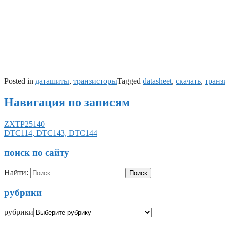
Posted in
даташиты
,
транзисторы
Tagged
datasheet
,
скачать
,
транз
Навигация по записям
ZXTP25140
DTC114, DTC143, DTC144
поиск по сайту
Найти:
рубрики
рубрики