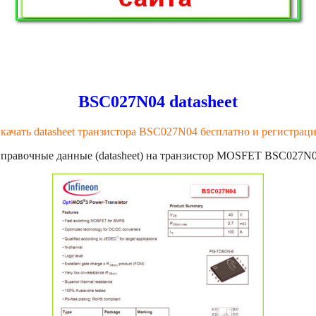
BSC027N04 datasheet
качать datasheet транзистора BSC027N04 бесплатно и регистрац
правочные данные (datasheet) на транзистор MOSFET BSC027N