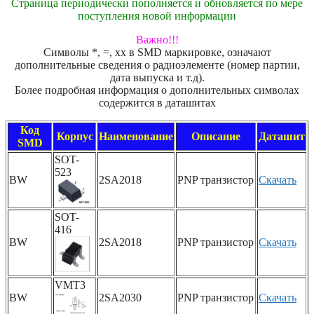
Страница периодически пополняется и обновляется по мере
поступления новой информации
Важно!!!
Символы *, =, xx в SMD маркировке, означают
дополнительные сведения о радиоэлементе (номер партии,
дата выпуска и т.д).
Более подробная информация о дополнительных символах
содержится в даташитах
Код
Корпус
Наименование
Описание
Даташит
SMD
SOT-
523
BW
2SA2018
PNP транзистор
Скачать
SOT-
416
BW
2SA2018
PNP транзистор
Скачать
VMT3
BW
2SA2030
PNP транзистор
Скачать