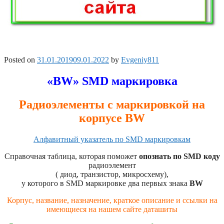
Posted on
31.01.2019
09.01.2022
by
Evgeniy811
«BW» SMD маркировка
Радиоэлементы с маркировкой на
корпусе BW
Алфавитный указатель по SMD маркировкам
Справочная таблица, которая поможет
опознать по SMD коду
радиоэлемент
( диод, транзистор, микросхему),
у которого в SMD маркировке два первых знака
BW
Корпус, название, назначение, краткое описание и ссылки на
имеющиеся на нашем сайте даташиты