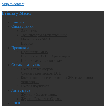
Skip to content
Primary Menu
Главная
Справочники
Даташиты
Транзисторы отечественные
Маркировка SMD
Прочее
Прошивки
Прошивки BIOS
Прошивки DVB-T2 ресиверов
Прошивки к телевизорам
Схемы и мануалы
Схемы телевизоров CRT
Схемы телевизоров LCD
Блоки питания и инверторы ЖК телевизоров и
мониторов
Схемы ноутбуков
Литература
Журнал Схемотехника
Журнал Ремонт и Сервис
БЛОГ