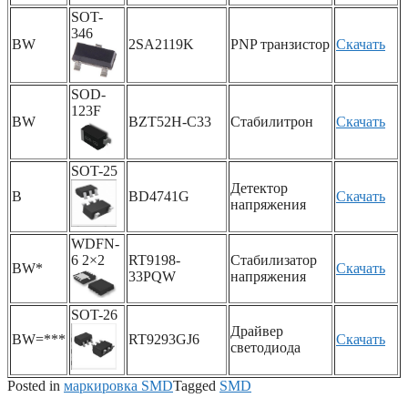
SOT-
346
BW
2SA2119K
PNP транзистор
Скачать
SOD-
123F
BW
BZT52H-C33
Стабилитрон
Скачать
SOT-25
Детектор
B
BD4741G
Скачать
напряжения
WDFN-
6 2×2
RT9198-
Стабилизатор
BW*
Скачать
33PQW
напряжения
SOT-26
Драйвер
BW=***
RT9293GJ6
Скачать
светодиода
Posted in
маркировка SMD
Tagged
SMD