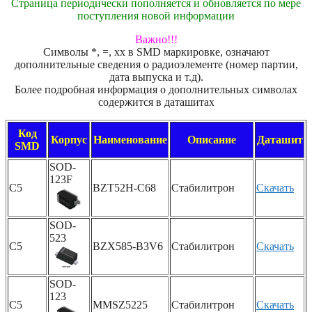
Страница периодически пополняется и обновляется по мере
поступления новой информации
Важно!!!
Символы *, =, xx в SMD маркировке, означают
дополнительные сведения о радиоэлементе (номер партии,
дата выпуска и т.д).
Более подробная информация о дополнительных символах
содержится в даташитах
Код
Корпус
Наименование
Описание
Даташит
SMD
SOD-
123F
C5
BZT52H-C68
Стабилитрон
Скачать
SOD-
523
C5
BZX585-B3V6
Стабилитрон
Скачать
SOD-
123
C5
MMSZ5225
Стабилитрон
Скачать