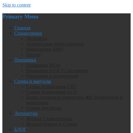
Skip to content
Primary Menu
Главная
Справочники
Даташиты
Транзисторы отечественные
Маркировка SMD
Прочее
Прошивки
Прошивки BIOS
Прошивки DVB-T2 ресиверов
Прошивки к телевизорам
Схемы и мануалы
Схемы телевизоров CRT
Схемы телевизоров LCD
Блоки питания и инверторы ЖК телевизоров и
мониторов
Схемы ноутбуков
Литература
Журнал Схемотехника
Журнал Ремонт и Сервис
БЛОГ