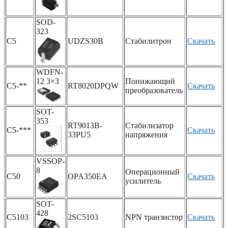
SOD-
323
C5
UDZS30B
Стабилитрон
Скачать
WDFN-
12 3×3
Понижающий
C5-**
RT8020DPQW
Скачать
преобразователь
SOT-
353
RT9013B-
Стабилизатор
C5-***
Скачать
33PU5
напряжения
VSSOP-
8
Операционный
C50
OPA350EA
Скачать
усилитель
SOT-
428
C5103
2SC5103
NPN транзистор
Скачать