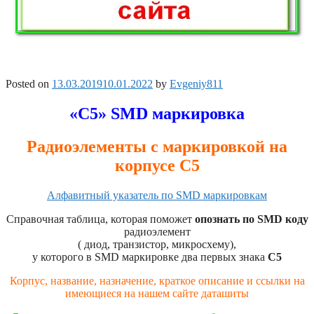
Posted on
13.03.2019
10.01.2022
by
Evgeniy811
«С5» SMD маркировка
Радиоэлементы с маркировкой на
корпусе С5
Алфавитный указатель по SMD маркировкам
Справочная таблица, которая поможет
опознать по SMD коду
радиоэлемент
( диод, транзистор, микросхему),
у которого в SMD маркировке два первых знака
C5
Корпус, название, назначение, краткое описание и ссылки на
имеющиеся на нашем сайте даташиты