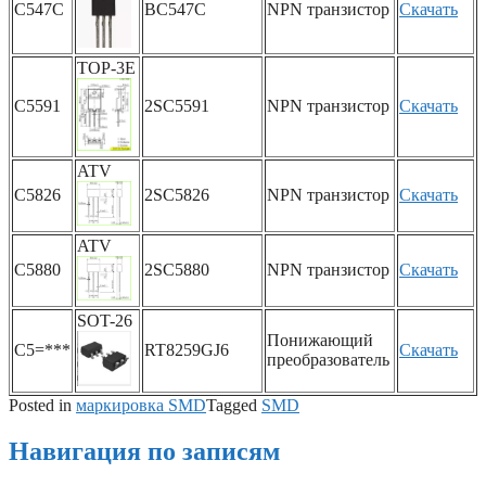
C547C
BC547C
NPN транзистор
Скачать
TOP-3E
C5591
2SC5591
NPN транзистор
Скачать
ATV
C5826
2SC5826
NPN транзистор
Скачать
ATV
C5880
2SC5880
NPN транзистор
Скачать
SOT-26
Понижающий
C5=***
RT8259GJ6
Скачать
преобразователь
Posted in
маркировка SMD
Tagged
SMD
Навигация по записям