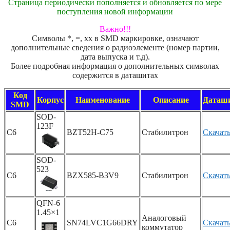
Страница периодически пополняется и обновляется по мере
поступления новой информации
Важно!!!
Символы *, =, xx в SMD маркировке, означают
дополнительные сведения о радиоэлементе (номер партии,
дата выпуска и т.д).
Более подробная информация о дополнительных символах
содержится в даташитах
Код
Корпус
Наименование
Описание
Даташ
SMD
SOD-
123F
C6
BZT52H-C75
Стабилитрон
Скачат
SOD-
523
C6
BZX585-B3V9
Стабилитрон
Скачат
QFN-6
1.45×1
Аналоговый
C6
SN74LVC1G66DRY
Скачат
коммутатор