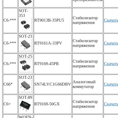
SOT-
353
Стабилизатор
C6-***
RT9013B-35PU5
Скачат
напряжения
SOT-23
Стабилизатор
C6-***
RT9161A-33PV
Скачат
напряжения
SOT-25
Стабилизатор
C6-***
RT9169-45PB
Скачат
напряжения
SOT-23
Аналоговый
C66*
SN74LVC1G66DBV
Скачат
коммутатор
SOT-89
Стабилизатор
C6=
RT9169-50GX
Скачат
напряжения
WQFN-