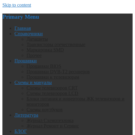
Skip to content
Primary Menu
Главная
Справочники
Даташиты
Транзисторы отечественные
Маркировка SMD
Прочее
Прошивки
Прошивки BIOS
Прошивки DVB-T2 ресиверов
Прошивки к телевизорам
Схемы и мануалы
Схемы телевизоров CRT
Схемы телевизоров LCD
Блоки питания и инверторы ЖК телевизоров и
мониторов
Схемы ноутбуков
Литература
Журнал Схемотехника
Журнал Ремонт и Сервис
БЛОГ