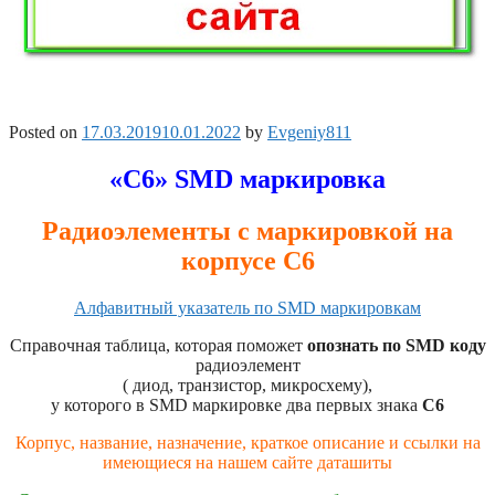
Posted on
17.03.2019
10.01.2022
by
Evgeniy811
«С6» SMD маркировка
Радиоэлементы с маркировкой на
корпусе С6
Алфавитный указатель по SMD маркировкам
Справочная таблица, которая поможет
опознать по SMD коду
радиоэлемент
( диод, транзистор, микросхему),
у которого в SMD маркировке два первых знака
C6
Корпус, название, назначение, краткое описание и ссылки на
имеющиеся на нашем сайте даташиты