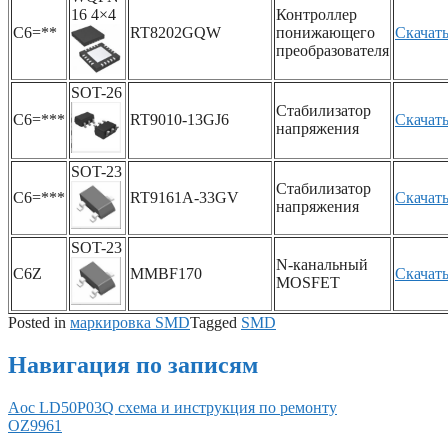
16 4×4
Контроллер
C6=**
RT8202GQW
понижающего
Скачат
преобразователя
SOT-26
Стабилизатор
C6=***
RT9010-13GJ6
Скачат
напряжения
SOT-23
Стабилизатор
C6=***
RT9161A-33GV
Скачат
напряжения
SOT-23
N-канальный
C6Z
MMBF170
Скачат
MOSFET
Posted in
маркировка SMD
Tagged
SMD
Навигация по записям
Aoc LD50P03Q схема и инструкция по ремонту
OZ9961