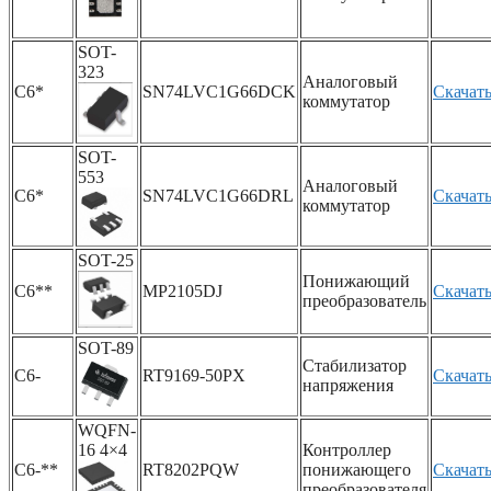
SOT-
323
Аналоговый
C6*
SN74LVC1G66DCK
Скачат
коммутатор
SOT-
553
Аналоговый
C6*
SN74LVC1G66DRL
Скачат
коммутатор
SOT-25
Понижающий
C6**
MP2105DJ
Скачат
преобразователь
SOT-89
Стабилизатор
C6-
RT9169-50PX
Скачат
напряжения
WQFN-
16 4×4
Контроллер
C6-**
RT8202PQW
понижающего
Скачат
преобразователя