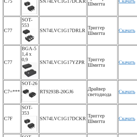
C75
SN74LVC1G17DCKR
Скачать
Шмитта
SOT-
553
Триггер
C77
SN74LVC1G17DRLR
Скачать
Шмитта
BGA-5
1,4 x
0,9
Триггер
C77
SN74LVC1G17YZPR
Скачать
Шмитта
SOT-26
Драйвер
C7=***
RT9293B-20GJ6
Скачать
светодиода
SOT-
353
Триггер
C7F
SN74LVC1G17DCKR
Скачать
Шмитта