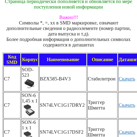
Страница периодически пополняется и обновляется по мере
поступления новой информации
Важно!!!
Символы *, =, xx в SMD маркировке, означают
дополнительные сведения о радиоэлементе (номер партии,
дата выпуска и т.д).
Более подробная информация о дополнительных символах
содержится в даташитах
Код
Корпус
Наименование
Описание
Даташи
SMD
SOD-
523
C7
BZX585-B4V3
Стабилитрон
Скачать
SON-6
1,45 x 1
Триггер
C7
SN74LVC1G17DRY2
Скачать
Шмитта
SON-6
1 x 1
Триггер
C7
SN74LVC1G17DSF2
Скачать
Шмитта