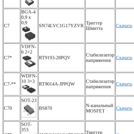
BGA-4
0,9 x
0,9
Триггер
C7
SN74LVC1G17YZVR
Скачать
Шмитта
VDFN-
6 2×2
Стабилизатор
C7*
RT9193-28PQV
Скачать
напряжения
WDFN-
10 3×3
Стабилизатор
C7-**
RT9014A-JPPQW
Скачать
напряжения
SOT-23
N-канальный
C70
BS870
Скачать
MOSFET
SOT-
353
Триггер