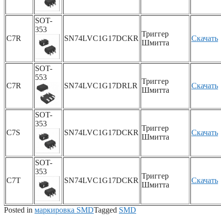
SOT-
353
Триггер
C7R
SN74LVC1G17DCKR
Скачать
Шмитта
SOT-
553
Триггер
C7R
SN74LVC1G17DRLR
Скачать
Шмитта
SOT-
353
Триггер
C7S
SN74LVC1G17DCKR
Скачать
Шмитта
SOT-
353
Триггер
C7T
SN74LVC1G17DCKR
Скачать
Шмитта
Posted in
маркировка SMD
Tagged
SMD