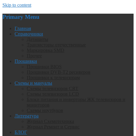
Skip to content
Primary Menu
Главная
Справочники
Даташиты
Транзисторы отечественные
Маркировка SMD
Прочее
Прошивки
Прошивки BIOS
Прошивки DVB-T2 ресиверов
Прошивки к телевизорам
Схемы и мануалы
Схемы телевизоров CRT
Схемы телевизоров LCD
Блоки питания и инверторы ЖК телевизоров и
мониторов
Схемы ноутбуков
Литература
Журнал Схемотехника
Журнал Ремонт и Сервис
БЛОГ