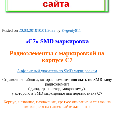
Posted on
20.03.2019
10.01.2022
by
Evgeniy811
«С7» SMD маркировка
Радиоэлементы с маркировкой на
корпусе С7
Алфавитный указатель по SMD маркировкам
Справочная таблица, которая поможет
опознать по SMD коду
радиоэлемент
( диод, транзистор, микросхему),
у которого в SMD маркировке два первых знака
C7
Корпус, название, назначение, краткое описание и ссылки на
имеющиеся на нашем сайте даташиты