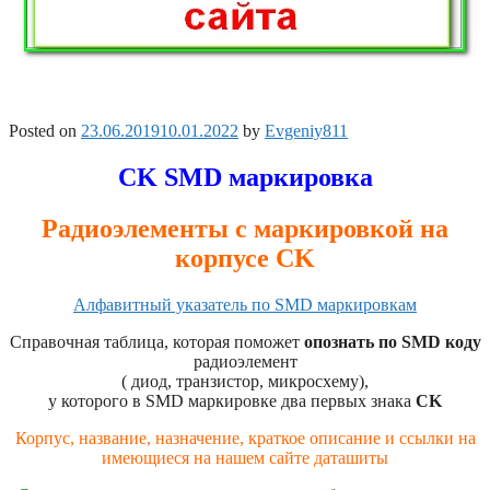
Posted on
23.06.2019
10.01.2022
by
Evgeniy811
СK SMD маркировка
Радиоэлементы с маркировкой на
корпусе СK
Алфавитный указатель по SMD маркировкам
Справочная таблица, которая поможет
опознать по SMD коду
радиоэлемент
( диод, транзистор, микросхему),
у которого в SMD маркировке два первых знака
CK
Корпус, название, назначение, краткое описание и ссылки на
имеющиеся на нашем сайте даташиты