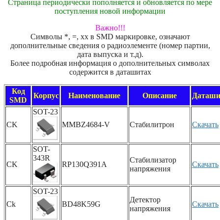
Страница периодически пополняется и обновляется по мере
поступления новой информации
Важно!!!
Символы *, =, xx в SMD маркировке, означают
дополнительные сведения о радиоэлементе (номер партии,
дата выпуска и т.д).
Более подробная информация о дополнительных символах
содержится в даташитах
Код
Корпус
Наименование
Описание
Даташи
SMD
SOT-23
CK
MMBZ4684-V
Стабилитрон
Скачать
SOT-
343R
Стабилизатор
CK
RP130Q391A
Скачать
напряжения
SOT-23
Детектор
Ck
BD48K59G
Скачать
напряжения