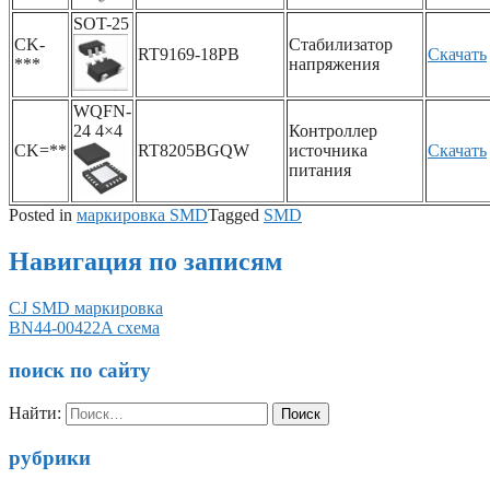
SOT-25
CK-
Стабилизатор
RT9169-18PB
Скачать
***
напряжения
WQFN-
24 4×4
Контроллер
CK=**
RT8205BGQW
источника
Скачать
питания
Posted in
маркировка SMD
Tagged
SMD
Навигация по записям
CJ SMD маркировка
BN44-00422A схема
поиск по сайту
Найти:
рубрики