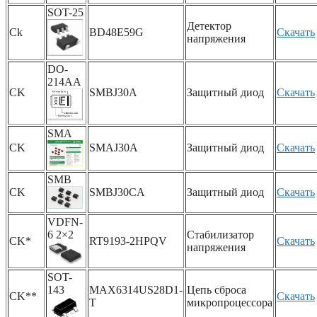
SOT-25
Детектор
Ck
BD48E59G
Скачать
напряжения
DO-
214AA
CK
SMBJ30A
Защитный диод
Скачать
SMA
CK
SMAJ30A
Защитный диод
Скачать
SMB
CK
SMBJ30CA
Защитный диод
Скачать
VDFN-
6 2×2
Стабилизатор
CK*
RT9193-2HPQV
Скачать
напряжения
SOT-
143
MAX6314US28D1-
Цепь сброса
CK**
Скачать
T
микропроцессора