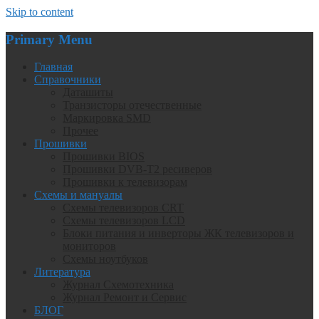
Skip to content
Primary Menu
Главная
Справочники
Даташиты
Транзисторы отечественные
Маркировка SMD
Прочее
Прошивки
Прошивки BIOS
Прошивки DVB-T2 ресиверов
Прошивки к телевизорам
Схемы и мануалы
Схемы телевизоров CRT
Схемы телевизоров LCD
Блоки питания и инверторы ЖК телевизоров и
мониторов
Схемы ноутбуков
Литература
Журнал Схемотехника
Журнал Ремонт и Сервис
БЛОГ