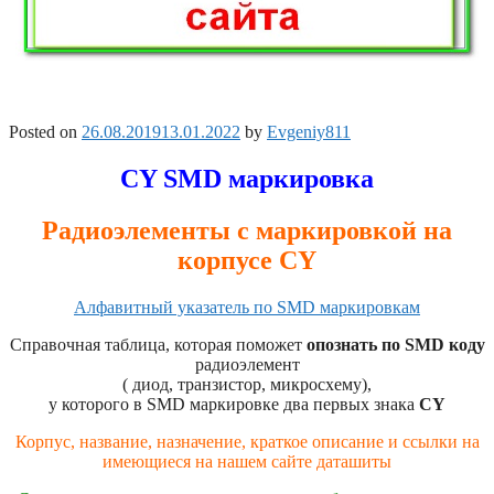
Posted on
26.08.2019
13.01.2022
by
Evgeniy811
СY SMD маркировка
Радиоэлементы с маркировкой на
корпусе СY
Алфавитный указатель по SMD маркировкам
Справочная таблица, которая поможет
опознать по SMD коду
радиоэлемент
( диод, транзистор, микросхему),
у которого в SMD маркировке два первых знака
CY
Корпус, название, назначение, краткое описание и ссылки на
имеющиеся на нашем сайте даташиты