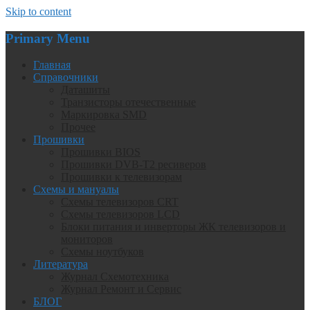
Skip to content
Primary Menu
Главная
Справочники
Даташиты
Транзисторы отечественные
Маркировка SMD
Прочее
Прошивки
Прошивки BIOS
Прошивки DVB-T2 ресиверов
Прошивки к телевизорам
Схемы и мануалы
Схемы телевизоров CRT
Схемы телевизоров LCD
Блоки питания и инверторы ЖК телевизоров и
мониторов
Схемы ноутбуков
Литература
Журнал Схемотехника
Журнал Ремонт и Сервис
БЛОГ