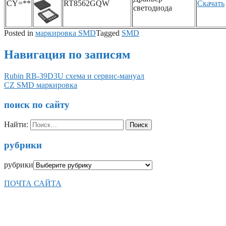
CY=**
RT8562GQW
Скачать
светодиода
Posted in
маркировка SMD
Tagged
SMD
Навигация по записям
Rubin RB-39D3U схема и сервис-мануал
CZ SMD маркировка
поиск по сайту
Найти:
рубрики
рубрики
ПОЧТА САЙТА