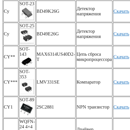
SOT-23
Детектор
Cy
BD49K26G
Скачать
напряжения
SOT-25
Детектор
Cy
BD49E26G
Скачать
напряжения
SOT-
143
MAX6314US40D2-
Цепь сброса
CY**
Скачать
T
микропроцессора
SOT-
353
CY***
LMV331SE
Компаратор
Скачать
SOT-89
CY1
2SC2881
NPN транзистор
Скачать
WQFN-
24 4×4
Драйвер