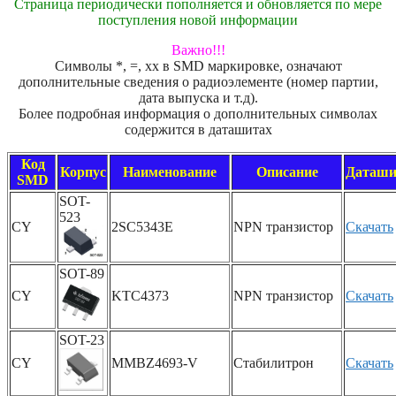
Страница периодически пополняется и обновляется по мере
поступления новой информации
Важно!!!
Символы *, =, xx в SMD маркировке, означают
дополнительные сведения о радиоэлементе (номер партии,
дата выпуска и т.д).
Более подробная информация о дополнительных символах
содержится в даташитах
Код
Корпус
Наименование
Описание
Даташи
SMD
SOT-
523
CY
2SC5343E
NPN транзистор
Скачать
SOT-89
CY
KTC4373
NPN транзистор
Скачать
SOT-23
CY
MMBZ4693-V
Стабилитрон
Скачать